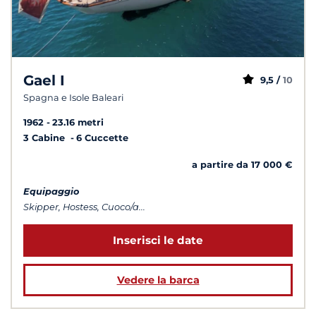
Gael I
9,5 /
10
Spagna e Isole Baleari
1962
23.16 metri
3 Cabine
6 Cuccette
a partire da 17 000 €
Equipaggio
Skipper, Hostess, Cuoco/a...
Inserisci le date
Vedere la barca