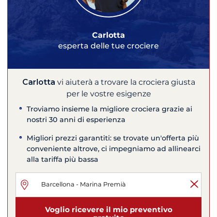
Carlotta
esperta delle tue crociere
Carlotta
vi aiuterà a trovare la crociera giusta
per le vostre esigenze
Troviamo insieme la migliore crociera grazie ai
nostri 30 anni di esperienza
Migliori prezzi garantiti: se trovate un'offerta più
conveniente altrove, ci impegniamo ad allinearci
alla tariffa più bassa
Voglio ricevere il mio preventivo