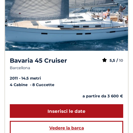
Bavaria 45 Cruiser
5,5 /
10
Barcellona
2011
14.5 metri
4 Cabine
8 Cuccette
a partire da 3 600 €
Inserisci le date
Vedere la barca