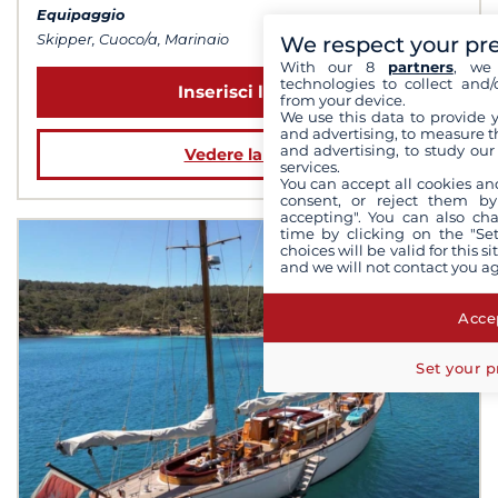
Equipaggio
We respect your pr
Skipper, Cuoco/a, Marinaio
With our 8
partners
, we 
technologies to collect and/
Inserisci le date
from your device.
We use this data to provide 
and advertising, to measure t
and advertising, to study ou
Vedere la barca
services.
You can accept all cookies an
consent, or reject them by
accepting". You can also ch
time by clicking on the "Set
choices will be valid for this 
and we will not contact you a
Accep
Set your p