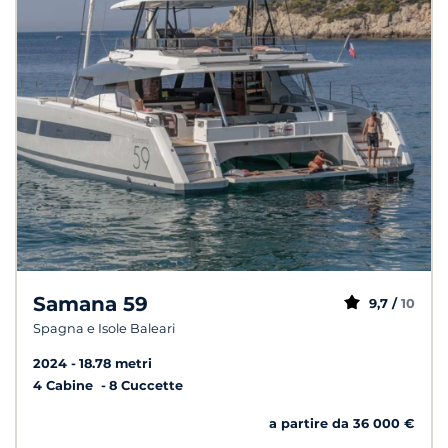
Samana 59
9,7 /
10
Spagna e Isole Baleari
2024
18.78 metri
4 Cabine
8 Cuccette
a partire da 36 000 €