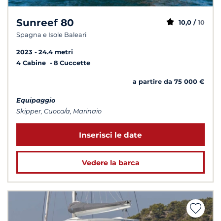
Sunreef 80
10,0 /
10
Spagna e Isole Baleari
2023
24.4 metri
4 Cabine
8 Cuccette
a partire da 75 000 €
Equipaggio
Skipper, Cuoco/a, Marinaio
Inserisci le date
Vedere la barca