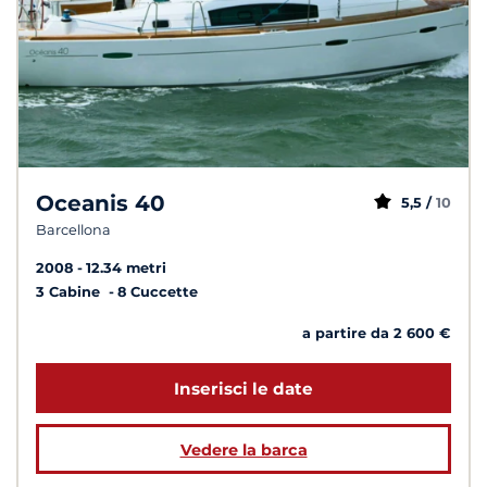
Oceanis 40
5,5 /
10
Barcellona
2008
12.34 metri
3 Cabine
8 Cuccette
a partire da 2 600 €
Inserisci le date
Vedere la barca