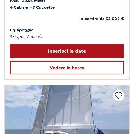
1966
29.56 metri
4 Cabine
7 Cuccette
a partire da 35 024 €
Equipaggio
Skipper, Cuoco/a
Inserisci le date
Vedere la barca