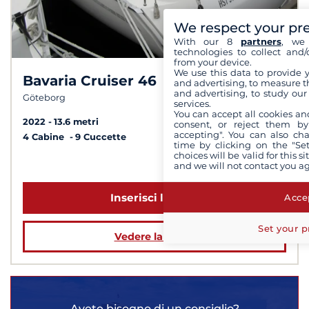
We respect your pr
With our 8
partners
, we 
technologies to collect and/
from your device.
We use this data to provide 
Bavaria Cruiser 46
7,8 /
10
and advertising, to measure t
and advertising, to study ou
Göteborg
services.
You can accept all cookies an
2022
13.6 metri
consent, or reject them by
accepting". You can also ch
4 Cabine
9 Cuccette
time by clicking on the "Set
choices will be valid for this 
a partire da 5 000 €
and we will not contact you a
Inserisci le date
Accep
Set your p
Vedere la barca
Avete bisogno di un consiglio?