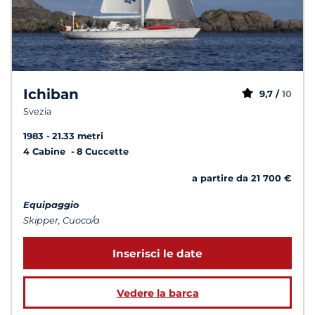
Ichiban
9,7 /
10
Svezia
1983
21.33 metri
4 Cabine
8 Cuccette
a partire da 21 700 €
Equipaggio
Skipper, Cuoco/a
Inserisci le date
Vedere la barca