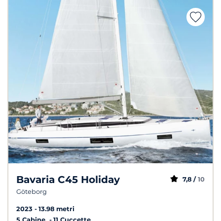
Bavaria C45 Holiday
7,8 /
10
Göteborg
2023
13.98 metri
5 Cabine
11 Cuccette