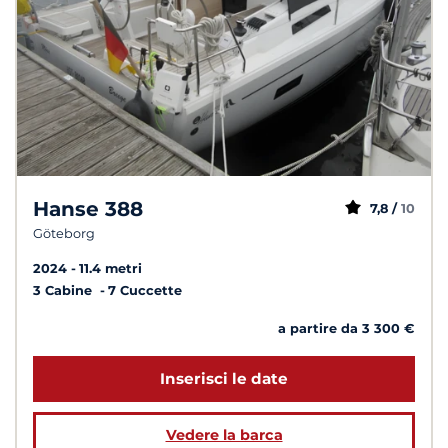
Hanse 388
7,8 /
10
Göteborg
2024
11.4 metri
3 Cabine
7 Cuccette
a partire da 3 300 €
Inserisci le date
Vedere la barca