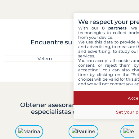
We respect your pr
With our 8
partners
, we 
technologies to collect and/
from your device.
Encuentre su barco ideal
We use this data to provide 
and advertising, to measure t
and advertising, to study ou
services.
Velero
Catamará
You can accept all cookies an
consent, or reject them by
accepting". You can also ch
time by clicking on the "Set
choices will be valid for this 
and we will not contact you a
Accep
Obtener asesoramiento
con los
especialistas de Filovent
Set your p