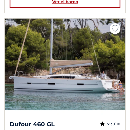
Ver el barco
Dufour 460 GL
7,3 /
10