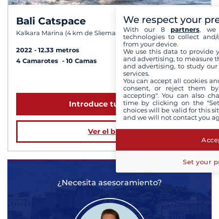
We respect your pr
Bali Catspace
6,8 /
10
With our 8
partners
, we 
Kalkara Marina (4 km de Sliema)
technologies to collect and/
from your device.
2022
12.33 metros
We use this data to provide 
and advertising, to measure t
4 Camarotes
10 Camas
and advertising, to study ou
services.
a partir de 8 191 €
You can accept all cookies an
consent, or reject them by
accepting". You can also ch
time by clicking on the "Set
Introduce tus fechas
choices will be valid for this 
and we will not contact you a
Ver el barco
Accep
Set your p
¿Necesita asesoramiento?