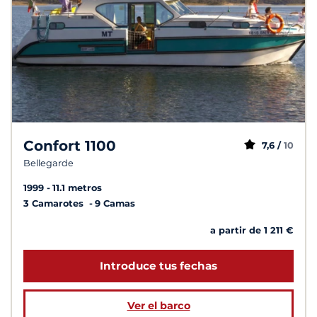
Confort 1100
7,6 /
10
Bellegarde
1999
11.1 metros
3 Camarotes
9 Camas
a partir de 1 211 €
Introduce tus fechas
Ver el barco