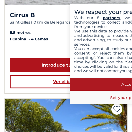
We respect your pr
Cirrus B
8,0 /
10
With our 8
partners
, we 
technologies to collect and/
Saint Gilles (10 km de Bellegarde)
from your device.
We use this data to provide 
8.8 metros
and advertising, to measure t
1 Cabina
4 Camas
and advertising, to study ou
services.
You can accept all cookies an
a partir de 1 199 €
consent, or reject them by
accepting". You can also ch
time by clicking on the "Set
Introduce tus fechas
choices will be valid for this 
and we will not contact you a
Ver el barco
Accep
Set your p