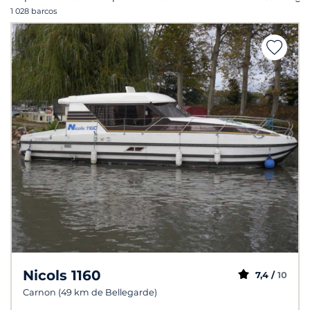
1 028 barcos
Nicols 1160
7,4 /
10
Carnon (49 km de Bellegarde)