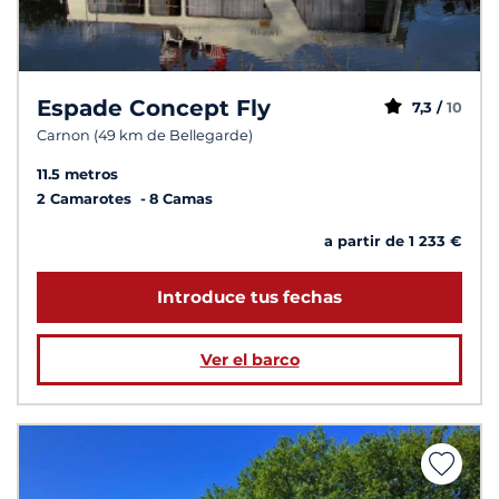
Espade Concept Fly
7,3 /
10
Carnon (49 km de Bellegarde)
11.5 metros
2 Camarotes
8 Camas
a partir de 1 233 €
Introduce tus fechas
Ver el barco