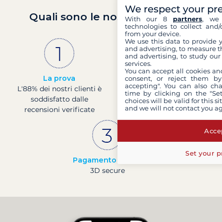
We respect your pr
Quali sono le nostre garanzie?
With our 8
partners
, we 
technologies to collect and/
from your device.
We use this data to provide 
and advertising, to measure t
and advertising, to study ou
services.
You can accept all cookies an
La prova
Societá francese
consent, or reject them by
accepting". You can also ch
L'88% dei nostri clienti è
Finanza solida con un
time by clicking on the "Set
soddisfatto dalle
rating di 4 presso la
choices will be valid for this 
and we will not contact you a
recensioni verificate
Banque de France
Accep
Set your p
Pagamento sicuro
3D secure