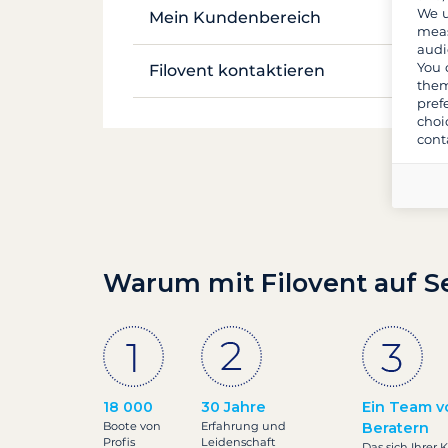
Navigation und Ankerplätze
Bestandsaufnahme
We u
Mein Kundenbereich
meas
Gepäck und Ausrüstung
audi
Leben an Bord
Meine Buchung verwalten
You 
Filovent kontaktieren
them
Verpflegung und Einkäufe
Sicherheit an Bord
pref
Meine Angebote
Alle Kontakte
choi
cont
Warum mit Filovent auf S
18 000
30 Jahre
Ein Team v
Boote von
Erfahrung und
Beratern
Profis
Leidenschaft
Das sich Ihrer 