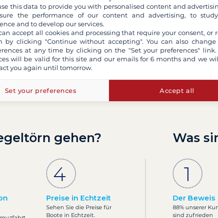
se this data to provide you with personalised content and advertisin
ure the performance of our content and advertising, to stud
ence and to develop our services.
can accept all cookies and processing that require your consent, or r
 by clicking "Continue without accepting". You can also change
erences at any time by clicking on the "Set your preferences" link.
ces will be valid for this site and our emails for 6 months and we wil
act you again until tomorrow.
Set your preferences
Accept all
egeltörn gehen?
Was si
on
Preise in Echtzeit
Der Beweis
Sehen Sie die Preise für
88% unserer Ku
Boote in Echtzeit.
sind zufrieden
Kreuzfahrt