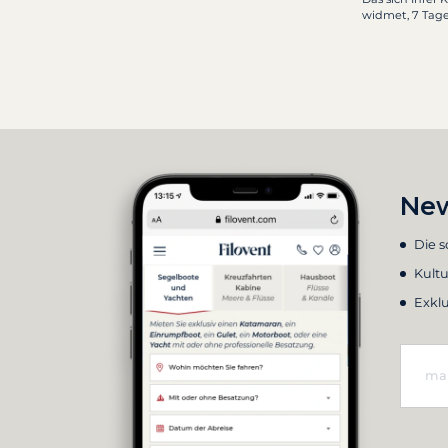
widmet, 7 Tag
New
Die 
Kultu
Exkl