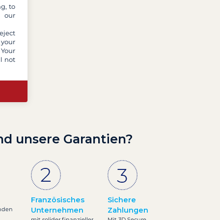
g, to
y our
eject
 your
 Your
l not
nd unsere Garantien?
Französisches
Sichere
nden
Unternehmen
Zahlungen
mit solider finanzieller
Mit 3D Secure