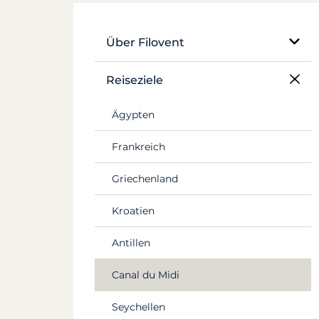
Über Filovent
Unser Unternehmen
Reiseziele
Was uns auszeichnet
Ägypten
Frankreich
Griechenland
Kroatien
Antillen
Canal du Midi
Seychellen