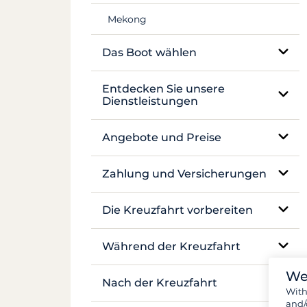
Mekong
Das Boot wählen
Einrumpf-Segelboot
Entdecken Sie unsere
Dienstleistungen
Katamaran
Charter ohne Skipper
Angebote und Preise
Traditionelles Boot
Charter mit Skipper
Preisgestaltung
Zahlung und Versicherungen
Motoryacht
Luxusyacht mit Besatzung
Versicherungen und Kautionen
Hausboot und Pénichette
Die Kreuzfahrt vorbereiten
Hausbootcharter
Zahlungen
Buchung und Verfügbarkeit
Während der Kreuzfahrt
Kabinenkreuzfahrt
We
Flüge und Transfers
Vor-Ort-Betreuung
Nach der Kreuzfahrt
Wit
and/
Dokumente und Formalitäten