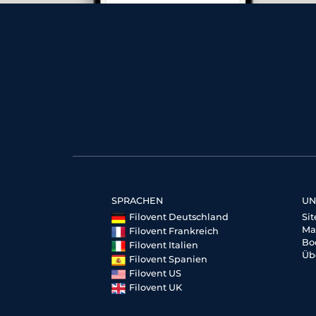
SPRACHEN
UN
Filovent Deutschland
Si
Ma
Filovent Frankreich
Bo
Filovent Italien
Üb
Filovent Spanien
Filovent US
Filovent UK