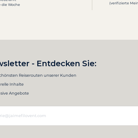
(verifizierte Me
e die Woche
sletter - Entdecken Sie:
schönsten Reiserouten unserer Kunden
relle Inhalte
usive Angebote