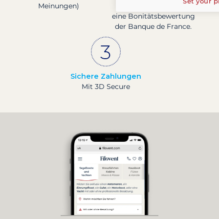
Set your p
Meinungen)
Basis, bestätigt durch
eine Bonitätsbewertung
der Banque de France.
Sichere Zahlungen
Mit 3D Secure