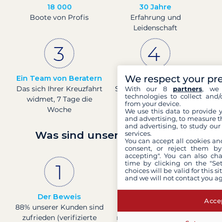
18 000
30 Jahre
Boote von Profis
Erfahrung und
Leidenschaft
We respect your pr
Ein Team von Beratern
Preise in Echtzeit
Das sich Ihrer Kreuzfahrt
Sehen Sie die Preise für
With our 8
partners
, we 
technologies to collect and/
widmet, 7 Tage die
Boote in Echtzeit.
from your device.
Woche
We use this data to provide 
and advertising, to measure t
and advertising, to study ou
Was sind unsere Garantien?
services.
You can accept all cookies an
consent, or reject them by
accepting". You can also ch
time by clicking on the "Set
choices will be valid for this 
and we will not contact you a
Der Beweis
Französisches
Accep
88% unserer Kunden sind
Unternehmen
zufrieden (verifizierte
mit solider finanzieller