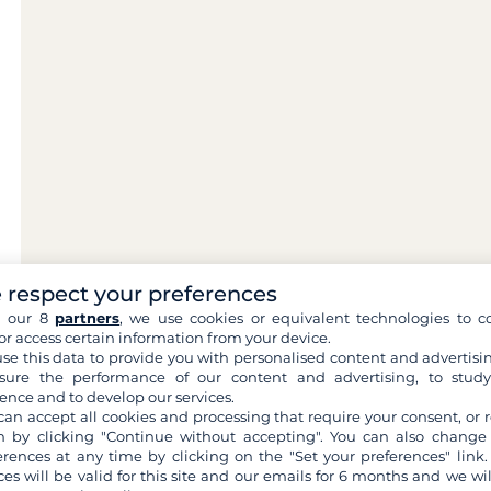
 respect your preferences
h our 8
partners
, we use cookies or equivalent technologies to co
or access certain information from your device.
se this data to provide you with personalised content and advertisin
ure the performance of our content and advertising, to stud
ence and to develop our services.
can accept all cookies and processing that require your consent, or r
 by clicking "Continue without accepting". You can also change
erences at any time by clicking on the "Set your preferences" link.
ces will be valid for this site and our emails for 6 months and we wil