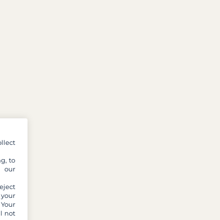
llect
g, to
y our
eject
 your
 Your
l not