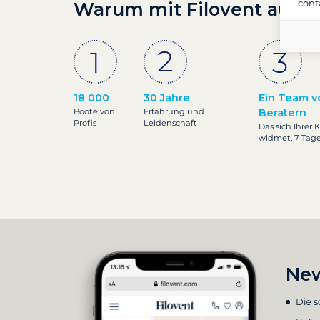
cont
Warum mit Filovent auf S
18 000
30 Jahre
Ein Team v
Boote von
Erfahrung und
Beratern
Profis
Leidenschaft
Das sich Ihrer 
widmet, 7 Tag
New
Die 