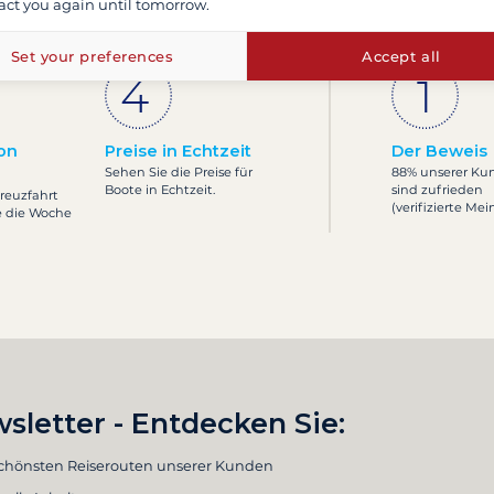
act you again until tomorrow.
egeltörn gehen?
Was si
Set your preferences
Accept all
on
Preise in Echtzeit
Der Beweis
Sehen Sie die Preise für
88% unserer Ku
Boote in Echtzeit.
sind zufrieden
Kreuzfahrt
(verifizierte Me
e die Woche
sletter - Entdecken Sie:
schönsten Reiserouten unserer Kunden