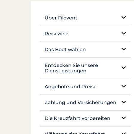
Über Filovent
Unser Unternehmen
Reiseziele
Was uns auszeichnet
Ägypten
Das Boot wählen
Frankreich
Einrumpf-Segelboot
Entdecken Sie unsere
Dienstleistungen
Griechenland
Katamaran
Charter ohne Skipper
Angebote und Preise
Kroatien
Traditionelles Boot
Charter mit Skipper
Preisgestaltung
Antillen
Zahlung und Versicherungen
Motoryacht
Luxusyacht mit Besatzung
Canal du Midi
Versicherungen und Kautionen
Hausboot und Pénichette
Die Kreuzfahrt vorbereiten
Hausbootcharter
Seychellen
Zahlungen
Buchung und Verfügbarkeit