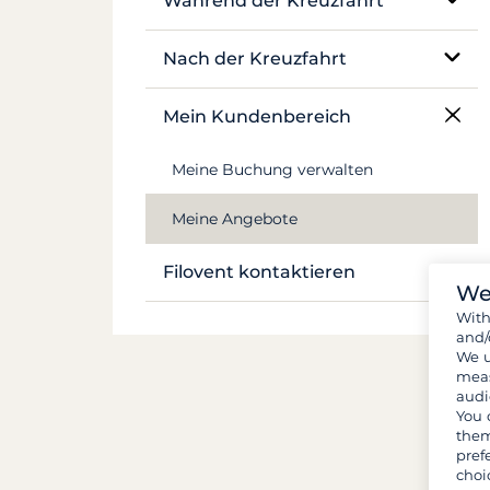
Während der Kreuzfahrt
Kabinenkreuzfahrt
Mekong
Flüge und Transfers
Vor-Ort-Betreuung
Nach der Kreuzfahrt
Dokumente und Formalitäten
Navigation und Ankerplätze
Bestandsaufnahme
Mein Kundenbereich
Gepäck und Ausrüstung
Leben an Bord
Meine Buchung verwalten
Verpflegung und Einkäufe
Sicherheit an Bord
Meine Angebote
Filovent kontaktieren
We
Wit
Alle Kontakte
and/
We u
meas
audi
You 
them
pref
choi