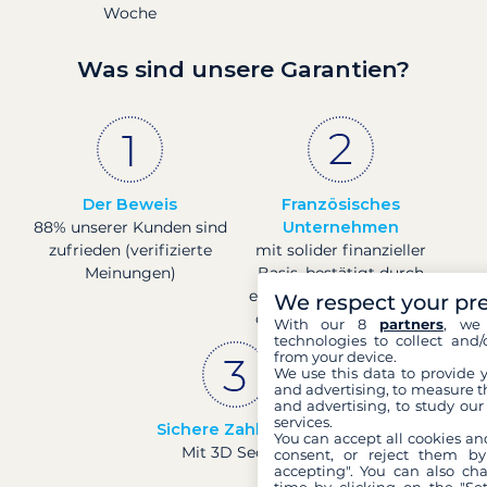
Woche
Was sind unsere Garantien?
Der Beweis
Französisches
88% unserer Kunden sind
Unternehmen
zufrieden (verifizierte
mit solider finanzieller
Meinungen)
Basis, bestätigt durch
eine Bonitätsbewertung
We respect your pr
der Banque de France.
With our 8
partners
, we 
technologies to collect and/
from your device.
We use this data to provide 
and advertising, to measure t
and advertising, to study ou
services.
Sichere Zahlungen
You can accept all cookies an
Mit 3D Secure
consent, or reject them by
accepting". You can also ch