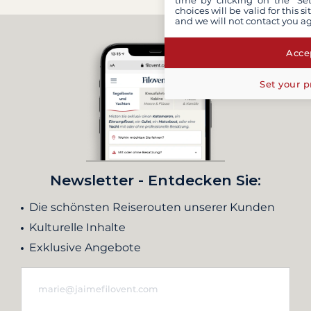
time by clicking on the "Set
choices will be valid for this 
and we will not contact you a
Accep
Set your p
Newsletter - Entdecken Sie:
Die schönsten Reiserouten unserer Kunden
Kulturelle Inhalte
Exklusive Angebote