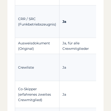
Obli
Nutz
CRR / SRC
Ja
fran
(Funkbetriebszeugnis)
(ode
UBI,
Ausweisdokument
Ja, für alle
Reis
(Original)
Crewmitglieder
Pers
In I
Kund
Crewliste
Ja
15 T
eint
Auf 
Co-Skipper
eing
(erfahrenes zweites
Ja
Ehre
Crewmitglied)
Hafe