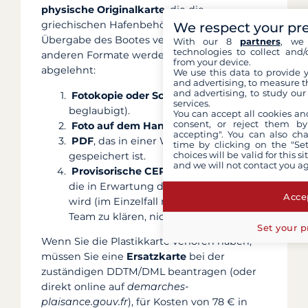
physische Originalkarte
, die die
griechischen Hafenbehörden bei der
We respect your pr
Übergabe des Bootes verlangen. Alle
With our 8
partners
, we 
technologies to collect and/
anderen Formate werden systematisch
from your device.
abgelehnt:
We use this data to provide 
and advertising, to measure t
and advertising, to study ou
Fotokopie oder Scan
(auch
services.
beglaubigt).
You can accept all cookies an
consent, or reject them by
Foto auf dem Handy
oder Tablet.
accepting". You can also ch
PDF
, das in einer Wallet-App
time by clicking on the "Set
choices will be valid for this 
gespeichert ist.
and we will not contact you a
Provisorische CERFA-Bescheinigung
,
die in Erwartung der Karte gedruckt
Accep
wird (im Einzelfall mit dem Concierge-
Team zu klären, nicht garantiert).
Set your p
Wenn Sie die Plastikkarte verloren haben,
müssen Sie eine
Ersatzkarte
bei der
zuständigen DDTM/DML beantragen (oder
direkt online auf
demarches-
plaisance.gouv.fr
), für Kosten von 78 € in