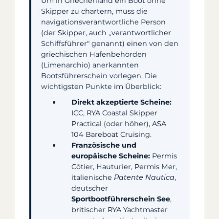
Um in Griechenland ein Boot ohne
Skipper zu chartern, muss die
navigationsverantwortliche Person
(der Skipper, auch „verantwortlicher
Schiffsführer" genannt) einen von den
griechischen Hafenbehörden
(Limenarchio) anerkannten
Bootsführerschein vorlegen. Die
wichtigsten Punkte im Überblick:
Direkt akzeptierte Scheine:
ICC, RYA Coastal Skipper
Practical (oder höher), ASA
104 Bareboat Cruising.
Französische und
europäische Scheine:
Permis
Côtier, Hauturier, Permis Mer,
italienische
Patente Nautica
,
deutscher
Sportbootführerschein See
,
britischer RYA Yachtmaster