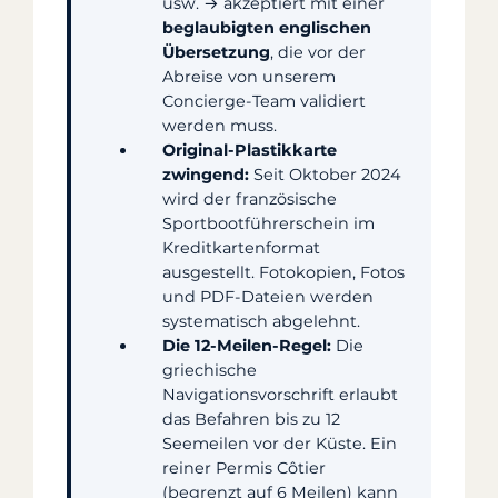
usw. → akzeptiert mit einer
beglaubigten englischen
Übersetzung
, die vor der
Abreise von unserem
Concierge-Team validiert
werden muss.
Original-Plastikkarte
zwingend:
Seit Oktober 2024
wird der französische
Sportbootführerschein im
Kreditkartenformat
ausgestellt. Fotokopien, Fotos
und PDF-Dateien werden
systematisch abgelehnt.
Die 12-Meilen-Regel:
Die
griechische
Navigationsvorschrift erlaubt
das Befahren bis zu 12
Seemeilen vor der Küste. Ein
reiner Permis Côtier
(begrenzt auf 6 Meilen) kann