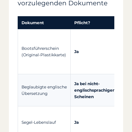
vorzulegenden Dokumente
Dokument
Pflicht?
Deta
ICC,
ASA 
Bootsführerschein
Sche
Ja
(Original-Plastikkarte)
engl
Foto
PDF
Vor 
Ja bei nicht-
Beglaubigte englische
Vali
englischsprachigen
Übersetzung
conc
Scheinen
schi
In I
Kund
Segel-Lebenslauf
Ja
Ausf
eint