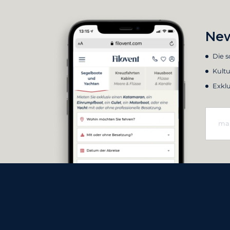
New
Die 
Kultu
Exkl