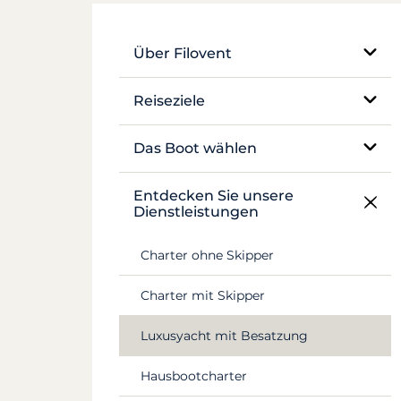
Über Filovent
Unser Unternehmen
Reiseziele
Was uns auszeichnet
Ägypten
Das Boot wählen
Frankreich
Einrumpf-Segelboot
Entdecken Sie unsere
Dienstleistungen
Griechenland
Katamaran
Charter ohne Skipper
Kroatien
Traditionelles Boot
Charter mit Skipper
Antillen
Motoryacht
Luxusyacht mit Besatzung
Canal du Midi
Hausboot und Pénichette
Hausbootcharter
Seychellen