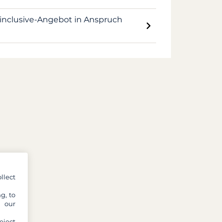
-inclusive-Angebot in Anspruch
llect
g, to
y our
eject