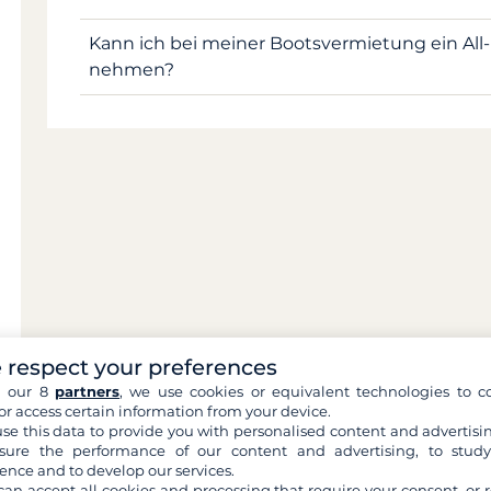
Kann ich bei meiner Bootsvermietung ein All
nehmen?
 respect your preferences
h our 8
partners
, we use cookies or equivalent technologies to co
or access certain information from your device.
se this data to provide you with personalised content and advertisin
ure the performance of our content and advertising, to stud
ence and to develop our services.
can accept all cookies and processing that require your consent, or r