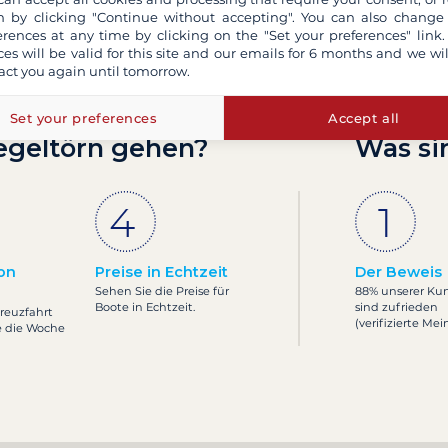
 by clicking "Continue without accepting". You can also change
erences at any time by clicking on the "Set your preferences" link.
ces will be valid for this site and our emails for 6 months and we wil
act you again until tomorrow.
Set your preferences
Accept all
egeltörn gehen?
Was si
on
Preise in Echtzeit
Der Beweis
Sehen Sie die Preise für
88% unserer Ku
Boote in Echtzeit.
sind zufrieden
Kreuzfahrt
(verifizierte Me
e die Woche