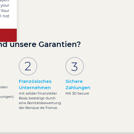
 your
 Your
l not
nd unsere Garantien?
Französisches
Sichere
nden
Unternehmen
Zahlungen
mit solider finanzieller
Mit 3D Secure
inungen)
Basis, bestätigt durch
eine Bonitätsbewertung
der Banque de France.