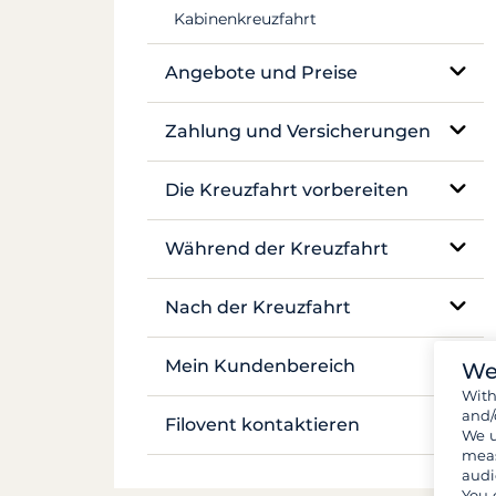
Kabinenkreuzfahrt
Mekong
Angebote und Preise
Preisgestaltung
Zahlung und Versicherungen
Versicherungen und Kautionen
Die Kreuzfahrt vorbereiten
Zahlungen
Buchung und Verfügbarkeit
Während der Kreuzfahrt
Flüge und Transfers
Vor-Ort-Betreuung
Nach der Kreuzfahrt
Dokumente und Formalitäten
Navigation und Ankerplätze
Bestandsaufnahme
Mein Kundenbereich
We
Gepäck und Ausrüstung
Wit
Leben an Bord
and/
Meine Buchung verwalten
Filovent kontaktieren
We u
Verpflegung und Einkäufe
Sicherheit an Bord
meas
Meine Angebote
audi
Alle Kontakte
You 