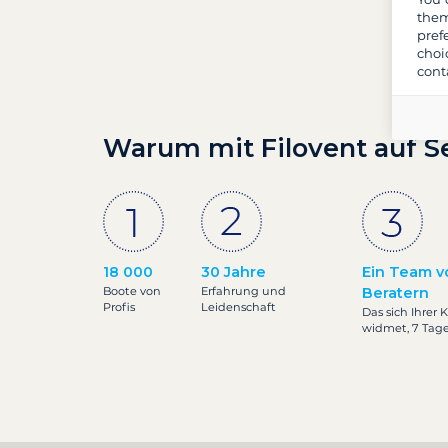
them
pref
choi
cont
Warum mit Filovent auf S
18 000
30 Jahre
Ein Team v
Boote von
Erfahrung und
Beratern
Profis
Leidenschaft
Das sich Ihrer 
widmet, 7 Tag