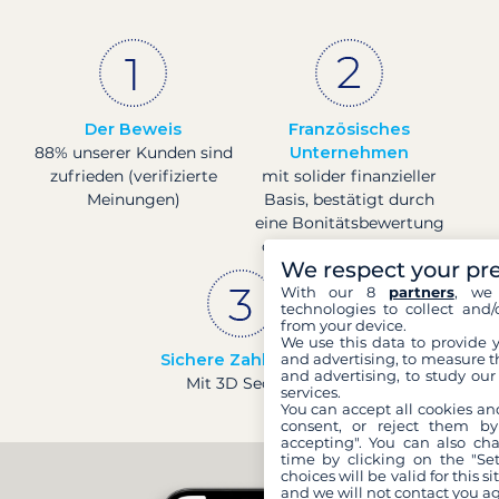
Der Beweis
Französisches
88% unserer Kunden sind
Unternehmen
zufrieden (verifizierte
mit solider finanzieller
Meinungen)
Basis, bestätigt durch
eine Bonitätsbewertung
der Banque de France.
We respect your pr
With our 8
partners
, we 
technologies to collect and/
from your device.
We use this data to provide 
Sichere Zahlungen
and advertising, to measure t
and advertising, to study ou
Mit 3D Secure
services.
You can accept all cookies an
consent, or reject them by
accepting". You can also ch
time by clicking on the "Set
choices will be valid for this 
and we will not contact you a