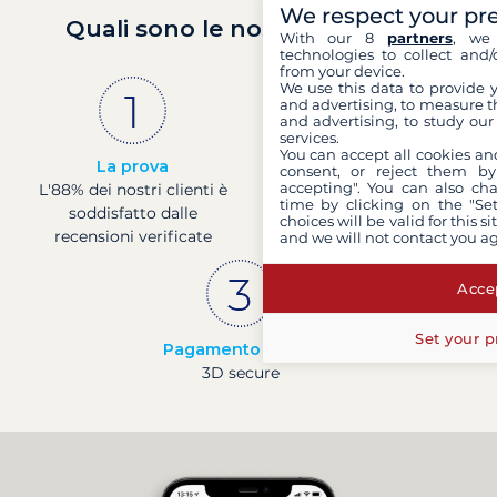
We respect your pr
Quali sono le nostre garanzie?
With our 8
partners
, we 
technologies to collect and/
from your device.
We use this data to provide 
and advertising, to measure t
and advertising, to study ou
services.
You can accept all cookies an
La prova
Societá francese
consent, or reject them by
accepting". You can also ch
L'88% dei nostri clienti è
Finanza solida con un
time by clicking on the "Set
soddisfatto dalle
rating di 4 presso la
choices will be valid for this 
recensioni verificate
Banque de France
and we will not contact you a
Accep
Set your p
Pagamento sicuro
3D secure