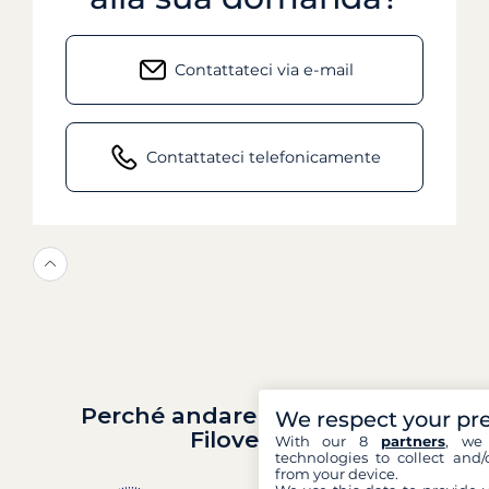
Contattateci via e-mail
Contattateci telefonicamente
Perché andare in barca con
We respect your pr
Filovent?
With our 8
partners
, we 
technologies to collect and/
from your device.