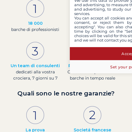
We use this data to provide 
and advertising, to measure t
and advertising, to study ou
services.
You can accept all cookies an
consent, or reject them by
18 000
30 anni
accepting". You can also ch
barche di professionisti
di esperienza e di
time by clicking on the "Set
passione
choices will be valid for this 
and we will not contact you a
Accep
Un team di consulenti
Prezzi in tempo reale
Set your p
dedicati alla vostra
Controllare i prezzi delle
crociera, 7 giorni su 7
barche in tempo reale
Quali sono le nostre garanzie?
La prova
Societá francese