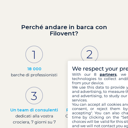
Perché andare in barca con
Filovent?
We respect your pr
18 000
30 anni
With our 8
partners
, we 
barche di professionisti
di esperienza e di
technologies to collect and/
passione
from your device.
We use this data to provide 
and advertising, to measure t
and advertising, to study ou
services.
You can accept all cookies an
consent, or reject them by
Un team di consulenti
Prezzi in tempo reale
accepting". You can also ch
dedicati alla vostra
Controllare i prezzi delle
time by clicking on the "Set
choices will be valid for this 
crociera, 7 giorni su 7
barche in tempo reale
and we will not contact you a