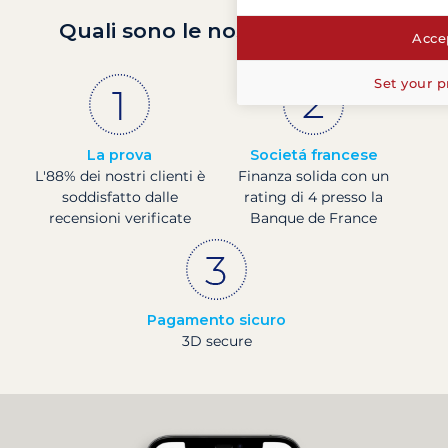
Quali sono le nostre garanzie?
Accep
Set your p
La prova
Societá francese
L'88% dei nostri clienti è
Finanza solida con un
soddisfatto dalle
rating di 4 presso la
recensioni verificate
Banque de France
Pagamento sicuro
3D secure