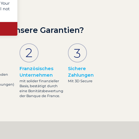
 Your
l not
nd unsere Garantien?
Französisches
Sichere
nden
Unternehmen
Zahlungen
mit solider finanzieller
Mit 3D Secure
inungen)
Basis, bestätigt durch
eine Bonitätsbewertung
der Banque de France.