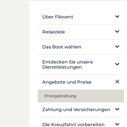
Über Filovent
Unser Unternehmen
Reiseziele
Was uns auszeichnet
Ägypten
Das Boot wählen
Frankreich
Einrumpf-Segelboot
Entdecken Sie unsere
Dienstleistungen
Griechenland
Katamaran
Charter ohne Skipper
Angebote und Preise
Kroatien
Traditionelles Boot
Charter mit Skipper
Preisgestaltung
Antillen
Motoryacht
Luxusyacht mit Besatzung
Zahlung und Versicherungen
Canal du Midi
Hausboot und Pénichette
Hausbootcharter
Seychellen
Versicherungen und Kautionen
Die Kreuzfahrt vorbereiten