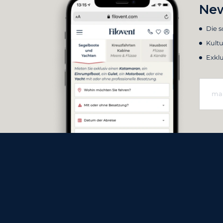
New
Die 
Kultu
Exkl