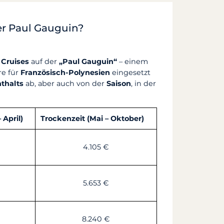
der Paul Gauguin?
 Cruises
auf der
„Paul Gauguin“
– einem
re für
Französisch-Polynesien
eingesetzt
thalts
ab, aber auch von der
Saison
, in der
April)
Trockenzeit (Mai – Oktober)
4.105 €
5.653 €
8.240 €