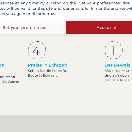
erences at any time by clicking on the "Set your preferences" link.
ces will be valid for this site and our emails for 6 months and we wil
act you again until tomorrow.
egeltörn gehen?
Was si
Set your preferences
Accept all
on
Preise in Echtzeit
Der Beweis
Sehen Sie die Preise für
88% unserer Ku
Boote in Echtzeit.
sind zufrieden
Kreuzfahrt
(verifizierte Me
e die Woche