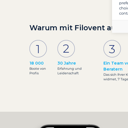
pref
choi
cont
Warum mit Filovent auf S
18 000
30 Jahre
Ein Team v
Boote von
Erfahrung und
Beratern
Profis
Leidenschaft
Das sich Ihrer 
widmet, 7 Tag