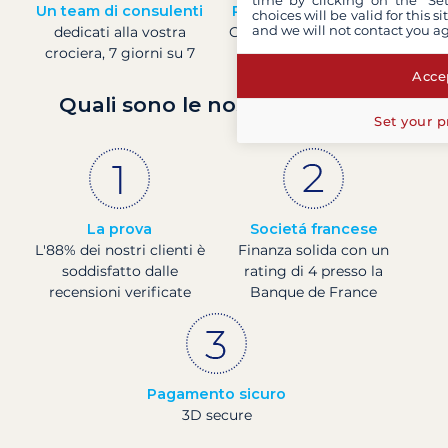
Un team di consulenti
Prezzi in tempo reale
choices will be valid for this 
and we will not contact you a
dedicati alla vostra
Controllare i prezzi delle
crociera, 7 giorni su 7
barche in tempo reale
Accep
Quali sono le nostre garanzie?
Set your p
La prova
Societá francese
L'88% dei nostri clienti è
Finanza solida con un
soddisfatto dalle
rating di 4 presso la
recensioni verificate
Banque de France
Pagamento sicuro
3D secure