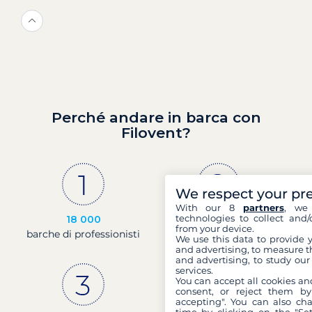
Perché andare in barca con
Filovent?
We respect your pr
With our 8
partners
, we 
technologies to collect and/
18 000
30 anni
from your device.
barche di professionisti
di esperienza e di
We use this data to provide 
passione
and advertising, to measure t
and advertising, to study ou
services.
You can accept all cookies an
consent, or reject them by
accepting". You can also ch
time by clicking on the "Set