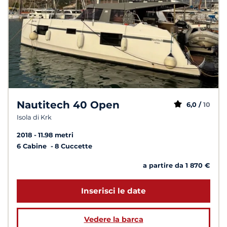
Nautitech 40 Open
6,0 /
10
Isola di Krk
2018
11.98 metri
6 Cabine
8 Cuccette
a partire da 1 870 €
Inserisci le date
Vedere la barca