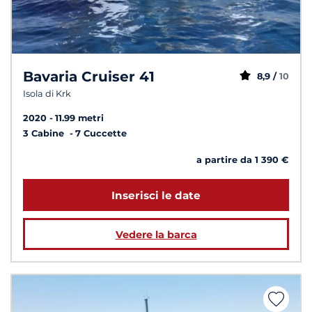
Bavaria Cruiser 41
8,9 /
10
Isola di Krk
2020
11.99 metri
3 Cabine
7 Cuccette
a partire da 1 390 €
Inserisci le date
Vedere la barca