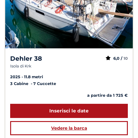
Dehler 38
6,0 /
10
Isola di Krk
2025
11.8 metri
3 Cabine
7 Cuccette
a partire da 1 725 €
Inserisci le date
Vedere la barca