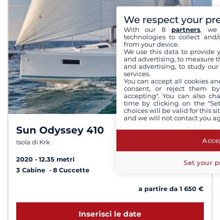
We respect your pr
With our 8
partners
, we 
technologies to collect and/
from your device.
We use this data to provide 
and advertising, to measure t
and advertising, to study ou
services.
You can accept all cookies an
consent, or reject them by
accepting". You can also ch
time by clicking on the "Set
choices will be valid for this 
and we will not contact you a
Sun Odyssey 410
8,3 /
10
Accep
Isola di Krk
2020
12.35 metri
Set your p
3 Cabine
8 Cuccette
a partire da 1 650 €
Inserisci le date