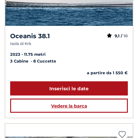
Oceanis 38.1
9,1 /
10
Isola di Krk
2023
11.75 metri
3 Cabine
8 Cuccette
a partire da 1 550 €
Inserisci le date
Vedere la barca