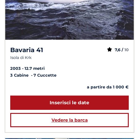
Bavaria 41
7,6 /
10
Isola di Krk
2003
12.7 metri
3 Cabine
7 Cuccette
a partire da 1 000 €
Inserisci le date
Vedere la barca