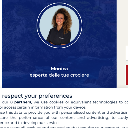
Monica
esperta delle tue crociere
 respect your preferences
h our 8
partners
, we use cookies or equivalent technologies to co
S
or access certain information from your device.
se this data to provide you with personalised content and advertisin
Cara
ure the performance of our content and advertising, to stud
Lee
ence and to develop our services.
can accept all cookies and processing that require your consent, or r