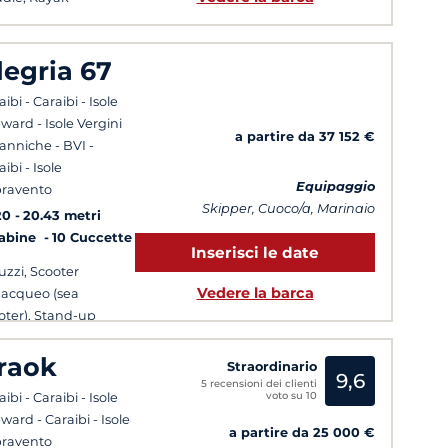
legria 67
ibi - Caraibi - Isole
ward - Isole Vergini
a partire da 37 152 €
tanniche - BVI -
ibi - Isole
Equipaggio
ravento
Skipper, Cuoco/a, Marinaio
20
20.43 metri
Cabine
10 Cuccette
Inserisci le date
uzzi, Scooter
Vedere la barca
acqueo (sea
oter), Stand-up
dle
raok
Straordinario
9,6
5 recensioni dei clienti
voto su 10
ibi - Caraibi - Isole
ward - Caraibi - Isole
a partire da 25 000 €
ravento