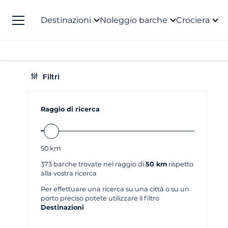
Destinazioni
Noleggio barche
Crociera
Filtri
Raggio di ricerca
50
km
373
barche trovate nel raggio di
50 km
rispetto
alla vostra ricerca
Per effettuare una ricerca su una città o su un
porto preciso potete utilizzare il filtro
Destinazioni