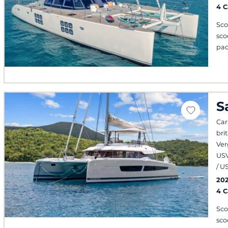
4 
Sco
sco
pad
S
Car
bri
Ver
USV
/ U
20
4 
Sco
sco