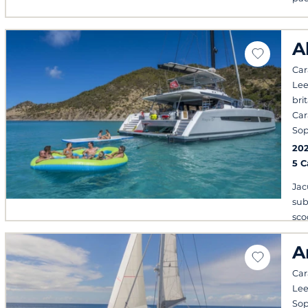
A
Cara
Lee
bri
Cara
Sop
20
5 
Jac
sub
sco
pad
A
Cara
Lee
Sop