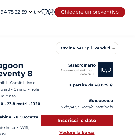
 94 75 32 59
It
Chiedere un preventivo
Ordina per : più venduti
agoon
Straordinario
10,0
1 recensioni dei clienti
eventy 8
voto su 10
ibi - Caraibi - Isole
a partire da 48 079 €
ward - Caraibi - Isole
ravento
Equipaggio
20
23.8 metri
1020
Skipper, Cuoco/a, Marinaio
Cabine
8 Cuccette
Inserisci le date
te in teck, Wifi,
Vedere la barca
ini