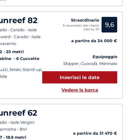
unreef 82
Straordinario
9,6
5 recensioni dei clienti
voto su 10
ibi - Caraibi - Isole
ward - Caraibi - Isole
a partire da 34 000 €
ravento
2
25 metri
Equipaggio
Cabine
6 Cuccette
Skipper, Cuoco/a, Marinaio
uzzi, Jetski, Stand-up
dle
Inserisci le date
Vedere la barca
unreef 62
aibi - Isole Vergini
tanniche - BVI
a partire da 31 470 €
7
18.9 metri