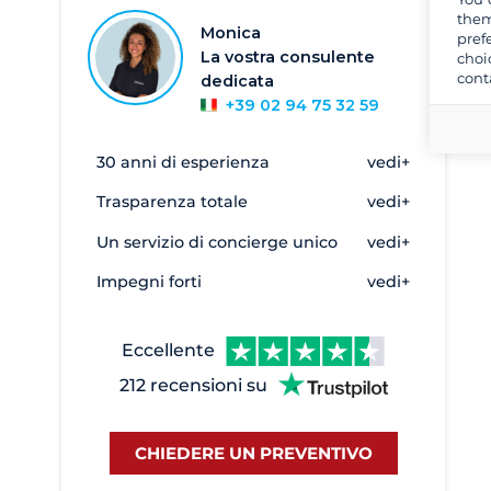
Saint Thomas
48
them
Monica
pref
Saint Vincent
28
La vostra consulente
choi
San Martino - Francese
135
cont
dedicata
+39 02 94 75 32 59
Sint Maarten - Parte olandese
5
Tortola
489
30 anni di esperienza
vedi+
Trasparenza totale
vedi+
Un servizio di concierge unico
vedi+
Impegni forti
vedi+
Eccellente
212 recensioni su
CHIEDERE UN PREVENTIVO