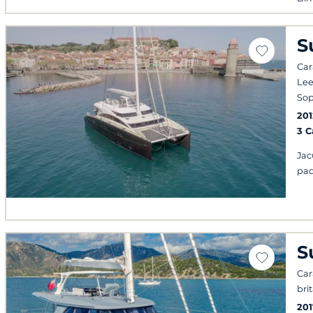
S
Cara
Lee
Sop
201
3 
Jac
pad
S
Car
bri
201