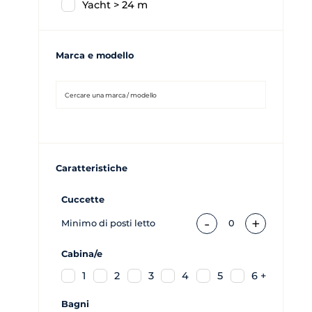
Yacht > 24 m
Marca e modello
Caratteristiche
Cuccette
-
+
Minimo di posti letto
0
Cabina/e
1
2
3
4
5
6 +
Bagni