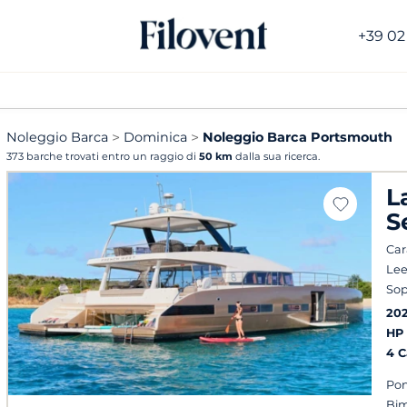
+39 02
Noleggio Barca
Dominica
Noleggio Barca Portsmouth
373 barche trovati entro un raggio di
50 km
dalla sua ricerca.
L
S
Cara
Lee
Sop
20
HP
4 
Pon
Bim