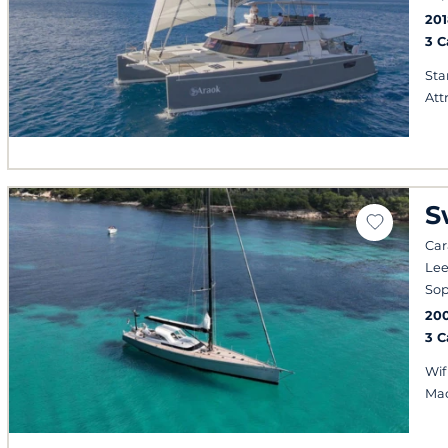
201
3 
Sta
Att
S
Cara
Lee
Sop
20
3 
Wif
Mac