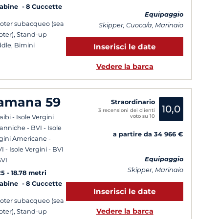
Cabine
8 Cuccette
Equipaggio
oter subacqueo (sea
Skipper, Cuoco/a, Marinaio
oter), Stand-up
dle, Bimini
Inserisci le date
Vedere la barca
amana 59
Straordinario
10,0
3 recensioni dei clienti
voto su 10
aibi - Isole Vergini
tanniche - BVI - Isole
a partire da 34 966 €
gini Americane -
I - Isole Vergini - BVI
Equipaggio
SVI
Skipper, Marinaio
25
18.78 metri
Cabine
8 Cuccette
Inserisci le date
oter subacqueo (sea
Vedere la barca
oter), Stand-up