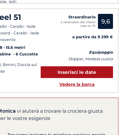
dle, Wifi
eel 51
Straordinario
9,6
2 recensioni dei clienti
voto su 10
ibi - Caraibi - Isole
ward - Caraibi - Isole
a partire da 9 299 €
ravento
8
15.6 metri
Equipaggio
Cabine
6 Cuccette
Skipper, Hostess cuoca
i, Bimini, Doccia sul
nte
Inserisci le date
Vedere la barca
Monica
vi aiuterà a trovare la crociera giusta
er le vostre esigenze