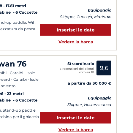
8
17.81 metri
Equipaggio
Cabine
6 Cuccette
Skipper, Cuoco/a, Marinaio
nd-up paddle, Wifi,
rezzatura da pesca
Inserisci le date
Vedere la barca
wan 76
Straordinario
9,6
5 recensioni dei clienti
voto su 10
ibi - Caraibi - Isole
ward - Caraibi - Isole
a partire da 30 000 €
ravento
06
23 metri
Equipaggio
Cabine
6 Cuccette
Skipper, Hostess cuoca
i, Stand-up paddle,
china per il ghiaccio
Inserisci le date
Vedere la barca