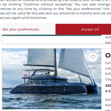
bri
 by clicking "Continue without accepting". You can also change
Cara
erences at any time by clicking on the "Set your preferences" link.
Sop
ces will be valid for this site and our emails for 6 months and we wil
act you again until tomorrow.
20
5 
Set your preferences
Accept all
Sco
sco
pad
O
Cara
Lee
bri
Ca
20
4 
Sco
sco
pad