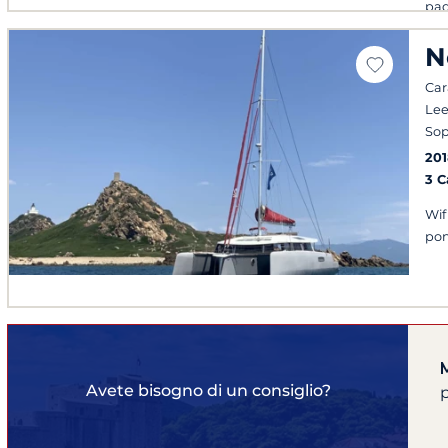
pad
N
Cara
Lee
Sop
201
3 
Wif
po
Avete bisogno di un consiglio?
p