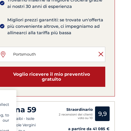
Troviamo insieme la migliore crociera grazie
ai nostri 30 anni di esperienza
Migliori prezzi garantiti: se trovate un'offerta
più conveniente altrove, ci impegniamo ad
allinearci alla tariffa più bassa
Voglio ricevere il mio preventivo
gratuito
llect
amana 59
Straordinario
9,9
2 recensioni dei clienti
g, to
voto su 10
ibi - Caraibi - Isole
y our
ward - Isole Vergini
a partire da 41 085 €
eject