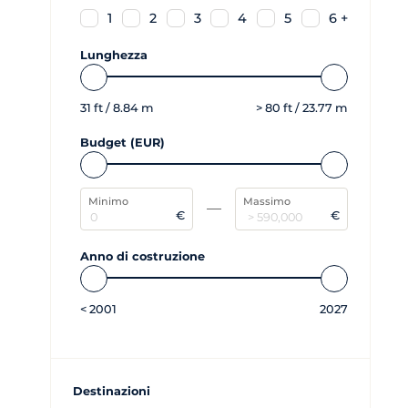
1
2
3
4
5
6 +
Lunghezza
31
ft /
8.84
m
>
80
ft /
23.77
m
Budget (EUR)
Minimo
Massimo
€
€
Anno di costruzione
<
2001
2027
Destinazioni