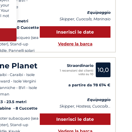
tanniche - BVI -
 your
ibi - Isole
 Your
Equipaggio
ravento
l not
Skipper, Cuoco/a, Marinaio
24
18.78 metri
Cabine
10 Cuccette
Inserisci le date
oter subacqueo (sea
Vedere la barca
oter), Stand-up
dle, Pannelli solari
ne Planet
Straordinario
10,0
1 recensioni dei clienti
voto su 10
ibi - Caraibi - Isole
ward - Isole Vergini
a partire da 78 674 €
tanniche - BVI - Isole
yman
Equipaggio
23
23.5 metri
Skipper, Hostess, Cuoco/a...
Cabine
8 Cuccette
oter subacqueo (sea
Inserisci le date
oter), Stand-up
Vedere la barca
dle, Kayak