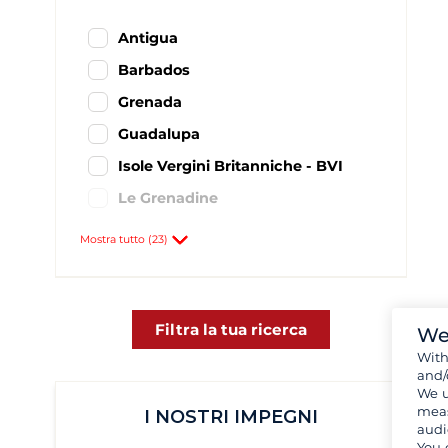
Antigua
Barbados
Grenada
Guadalupa
Isole Vergini Britanniche - BVI
Le Grenadine
Martinica
Mostra tutto (23)
Saint Martin
Saint Vincent e Grenadine
Santa Lucia
Filtra la tua ricerca
We
Wit
St. Barthélemy
and/
Bequia
5
We u
meas
I NOSTRI IMPEGNI
Isole Vergini Americane - USVI
48
audi
You 