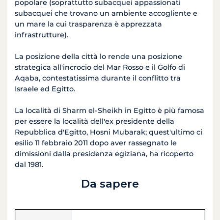
popolare
(
soprattutto
subacquei
appassionati
subacquei
che trovano
un ambiente accogliente e
un mare
la cui
trasparenza
è apprezzata
infrastrutture)
.
La posizione della
città lo rende
una posizione
strategica
all'incrocio
del Mar Rosso
e il
Golfo di
Aqaba
,
contestatissima
durante il conflitto
tra
Israele
ed Egitto
.
La località di
Sharm el
-Sheikh
in
Egitto è
più famosa
per essere la
località
dell'ex presidente
della
Repubblica
d'Egitto
,
Hosni
Mubarak
;
quest'ultimo
ci
esilio
11 febbraio 2011
dopo
aver
rassegnato le
dimissioni dalla
presidenza
egiziana,
ha ricoperto
dal 1981
.
Da sapere