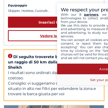
Equipaggio
We respect your pr
Skipper, Hostess, Cuoco/a...
With our 8
partners
, we 
technologies to collect and/
from your device.
Inserisci le date
We use this data to provide 
and advertising, to measure t
and advertising, to study ou
Vedere la barca
services.
You can accept all cookies an
consent, or reject them by
accepting". You can also ch
time by clicking on the "Set
choices will be valid for this 
Di seguito troverete barche situate entro
and we will not contact you a
un raggio di 50 km dalla base : Sharm El
Sheikh
Accep
I risultati sono ordinati dal più economico al più
costoso.
Set your p
Consiglio: vi suggeriamo di utilizzare il cursore
situato in alto nei filtri per estendere la zona e
trovare la barca giusta per voi