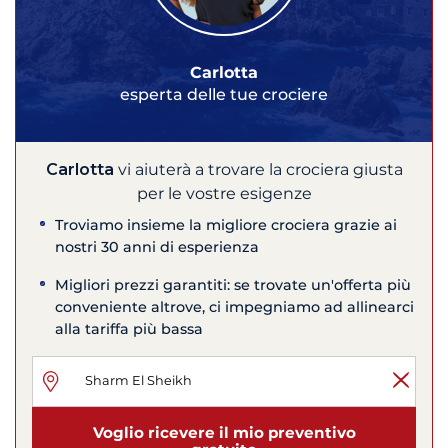
Carlotta
esperta delle tue crociere
Carlotta
vi aiuterà a trovare la crociera giusta
per le vostre esigenze
Troviamo insieme la migliore crociera grazie ai
nostri 30 anni di esperienza
Migliori prezzi garantiti: se trovate un'offerta più
conveniente altrove, ci impegniamo ad allinearci
alla tariffa più bassa
Voglio ricevere il mio preventivo