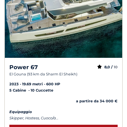
Power 67
8,0 /
10
El Gouna (93 km da Sharm El Sheikh)
2023
19.69 metri
600 HP
5 Cabine
10 Cuccette
a partire da 34 000 €
Equipaggio
Skipper, Hostess, Cuoco/a...