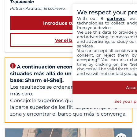
Tripulación
Patrón, Azafata, El cocinero...
We respect your pr
With our 8
partners
, we 
Introduce tus fechas
technologies to collect and/
from your device.
We use this data to provide 
and advertising, to measure t
Ver el barco
and advertising, to study ou
services.
You can accept all cookies an
consent, or reject them by
accepting". You can also ch
time by clicking on the "Set
A continuación encontrará los barcos
choices will be valid for this 
situados más allá de un radio de 50 km de la
and we will not contact you a
base: Sharm el-Sheij.
Los resultados se ordenan del más barato al
Accep
más caro.
Consejo: le sugerimos que utilice el control de
Set your p
la parte superior de los filtros para ampliar la
zona y encontrar el barco que más le convenga.