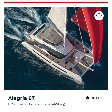
Alegria 67
8,0 /
10
El Gouna (93 km de Sharm el-Sheij)