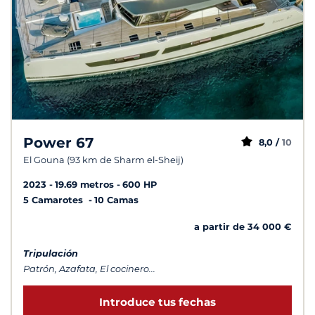
Power 67
8,0 /
10
El Gouna (93 km de Sharm el-Sheij)
2023
19.69 metros
600 HP
5 Camarotes
10 Camas
a partir de 34 000 €
Tripulación
Patrón, Azafata, El cocinero...
Introduce tus fechas