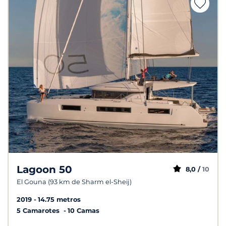
Lagoon 50
8,0 /
10
El Gouna (93 km de Sharm el-Sheij)
2019
14.75 metros
5 Camarotes
10 Camas