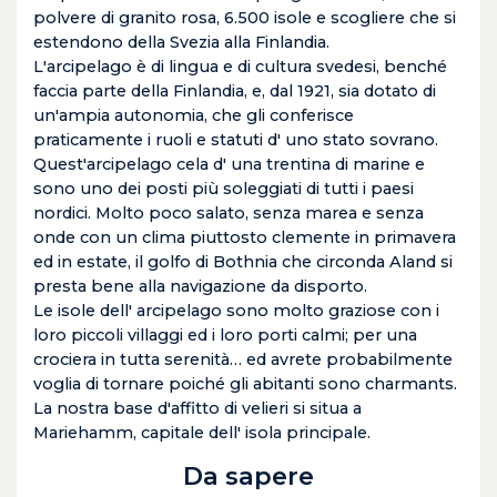
polvere di granito rosa, 6.500 isole e scogliere che si
estendono della Svezia alla Finlandia.
L'arcipelago è di lingua e di cultura svedesi, benché
faccia parte della Finlandia, e, dal 1921, sia dotato di
un'ampia autonomia, che gli conferisce
praticamente i ruoli e statuti d' uno stato sovrano.
Quest'arcipelago cela d' una trentina di marine e
sono uno dei posti più soleggiati di tutti i paesi
nordici. Molto poco salato, senza marea e senza
onde con un clima piuttosto clemente in primavera
ed in estate, il golfo di Bothnia che circonda Aland si
presta bene alla navigazione da disporto.
Le isole dell' arcipelago sono molto graziose con i
loro piccoli villaggi ed i loro porti calmi; per una
crociera in tutta serenità… ed avrete probabilmente
voglia di tornare poiché gli abitanti sono charmants.
La nostra base d'affitto di velieri si situa a
Mariehamm, capitale dell' isola principale.
Da sapere