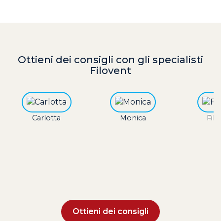
Ottieni dei consigli
con gli specialisti
Filovent
Carlotta
Monica
Fili
Ottieni dei consigli