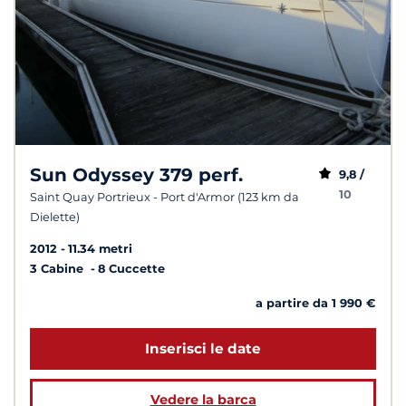
Sun Odyssey 379 perf.
9,8 /
10
Saint Quay Portrieux - Port d'Armor (123 km da
Dielette)
2012
11.34 metri
3 Cabine
8 Cuccette
a partire da 1 990 €
Inserisci le date
Vedere la barca