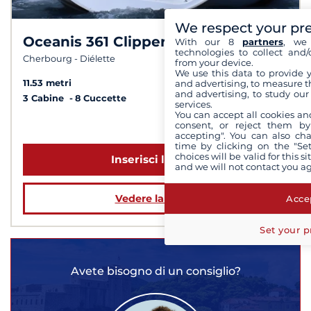
We respect your pr
Oceanis 361 Clipper
With our 8
partners
, we 
7,7 /
10
technologies to collect and/
Cherbourg - Diélette
from your device.
We use this data to provide 
and advertising, to measure t
11.53 metri
and advertising, to study ou
3 Cabine
8 Cuccette
services.
You can accept all cookies an
consent, or reject them by
a partire da 1 040 €
accepting". You can also ch
time by clicking on the "Set
choices will be valid for this 
Inserisci le date
and we will not contact you a
Vedere la barca
Accep
Set your p
Avete bisogno di un consiglio?