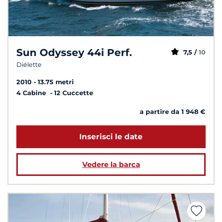
Sun Odyssey 44i Perf.
7,5 /
10
Diélette
2010
13.75 metri
4 Cabine
12 Cuccette
a partire da 1 948 €
Inserisci le date
Vedere la barca