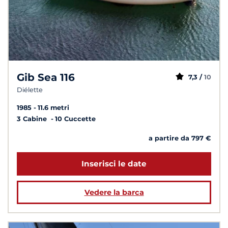
Gib Sea 116
7,3 /
10
Diélette
1985
11.6 metri
3 Cabine
10 Cuccette
a partire da 797 €
Inserisci le date
Vedere la barca