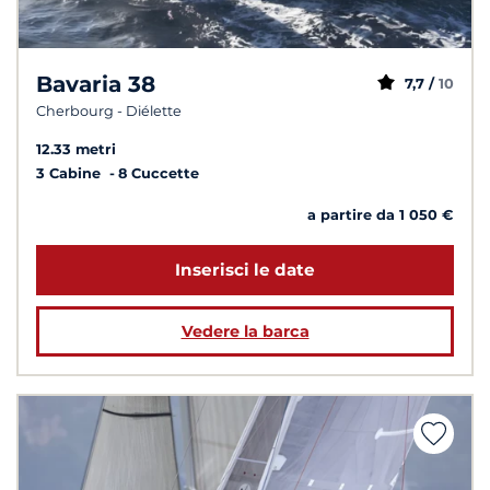
Bavaria 38
7,7 /
10
Cherbourg - Diélette
12.33 metri
3 Cabine
8 Cuccette
a partire da 1 050 €
Inserisci le date
Vedere la barca