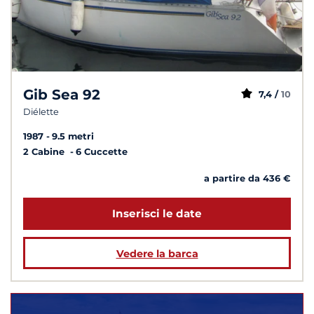
Gib Sea 92
7,4 /
10
Diélette
1987
9.5 metri
2 Cabine
6 Cuccette
a partire da 436 €
Inserisci le date
Vedere la barca