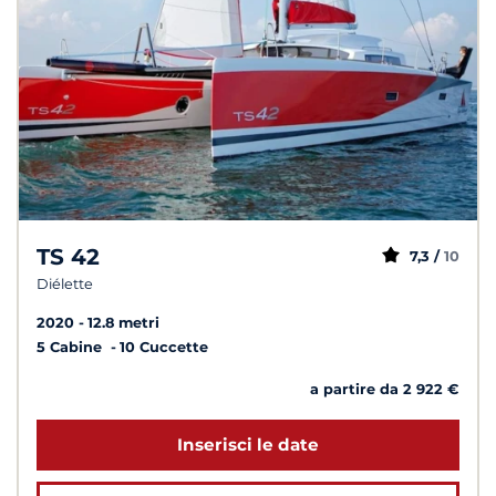
TS 42
7,3 /
10
Diélette
2020
12.8 metri
5 Cabine
10 Cuccette
a partire da 2 922 €
Inserisci le date