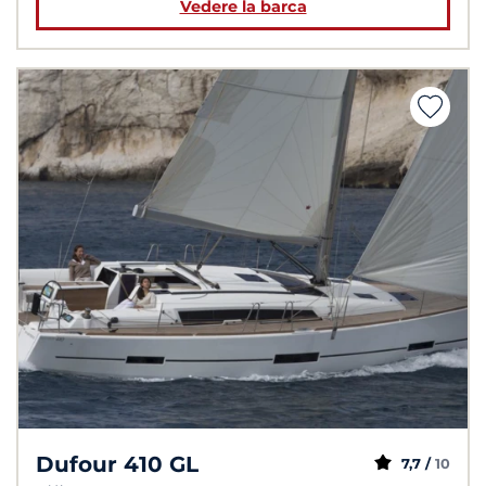
Vedere la barca
Dufour 410 GL
7,7 /
10