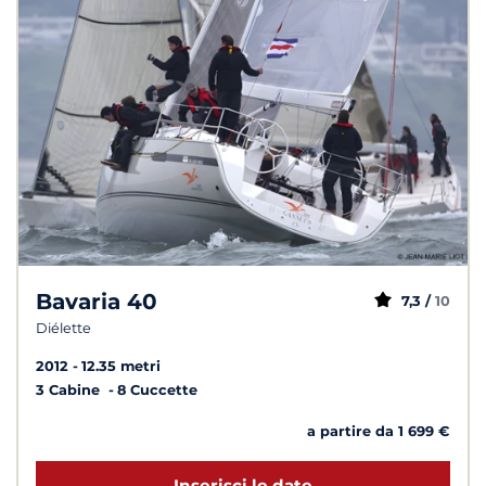
Bavaria 40
7,3 /
10
Diélette
2012
12.35 metri
3 Cabine
8 Cuccette
a partire da 1 699 €
Inserisci le date