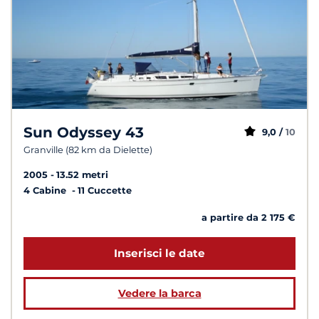
Sun Odyssey 43
9,0 /
10
Granville (82 km da Dielette)
2005
13.52 metri
4 Cabine
11 Cuccette
a partire da 2 175 €
Inserisci le date
Vedere la barca