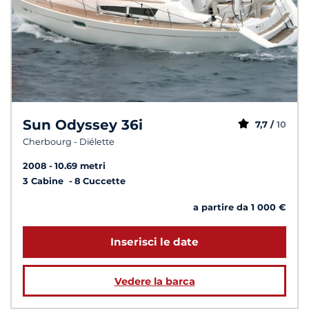
Sun Odyssey 36i
7,7 /
10
Cherbourg - Diélette
2008
10.69 metri
3 Cabine
8 Cuccette
a partire da 1 000 €
Inserisci le date
Vedere la barca