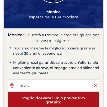
Monica
esperta delle tue crociere
Monica
vi aiuterà a trovare la crociera giusta per
le vostre esigenze
Troviamo insieme la migliore crociera grazie ai
nostri 30 anni di esperienza
Migliori prezzi garantiti: se trovate un'offerta più
conveniente altrove, ci impegniamo ad allinearci
alla tariffa più bassa
Voglio ricevere il mio preventivo
gratuito