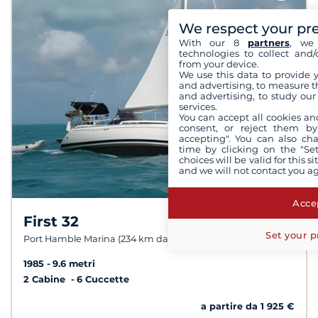
We respect your pr
With our 8
partners
, we 
technologies to collect and/
from your device.
We use this data to provide 
and advertising, to measure t
and advertising, to study ou
services.
You can accept all cookies an
consent, or reject them by
accepting". You can also ch
time by clicking on the "Set
choices will be valid for this 
and we will not contact you a
Accep
First 32
Set your p
Port Hamble Marina (234 km da Stone )
1985
9.6 metri
2 Cabine
6 Cuccette
a partire da 1 925 €