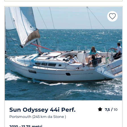
Sun Odyssey 44i Perf.
7,5 /
10
Portsmouth (245 km da Stone )
2010
13.75 metri