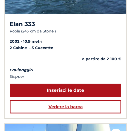
Elan 333
Poole (243 km da Stone )
2002
10.9 metri
2 Cabine
5 Cuccette
a partire da 2 100 €
Equipaggio
Skipper
Inserisci le date
Vedere la barca