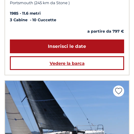
Portsmouth (245 km da Stone )
1985
11.6 metri
3 Cabine
10 Cuccette
a partire da 797 €
Inserisci le date
Vedere la barca