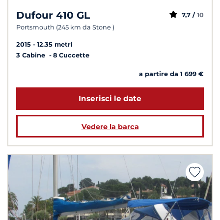
Dufour 410 GL
7,7 /
10
Portsmouth (245 km da Stone )
2015
12.35 metri
3 Cabine
8 Cuccette
a partire da 1 699 €
Inserisci le date
Vedere la barca