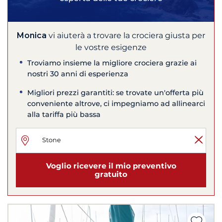
Monica
vi aiuterà a trovare la crociera giusta per
le vostre esigenze
Troviamo insieme la migliore crociera grazie ai
nostri 30 anni di esperienza
Migliori prezzi garantiti: se trovate un'offerta più
conveniente altrove, ci impegniamo ad allinearci
alla tariffa più bassa
Voglio ricevere il mio preventivo
gratuito