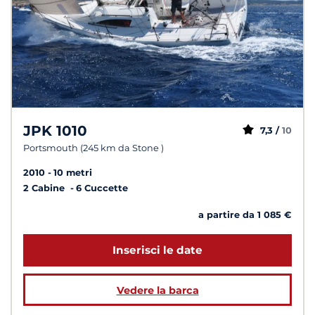
JPK 1010
7,3 /
10
Portsmouth (245 km da Stone )
2010
10 metri
2 Cabine
6 Cuccette
a partire da 1 085 €
Inserisci le date
Vedere la barca