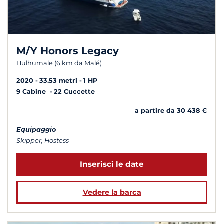
M/Y Honors Legacy
Hulhumale (6 km da Malé)
2020
33.53 metri
1 HP
9 Cabine
22 Cuccette
a partire da 30 438 €
Equipaggio
Skipper, Hostess
Inserisci le date
Vedere la barca