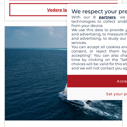
Vedere la barca
We respect your pr
With our 8
partners
, we 
technologies to collect and/
from your device.
We use this data to provide 
and advertising, to measure t
and advertising, to study ou
services.
You can accept all cookies an
consent, or reject them by
accepting". You can also ch
time by clicking on the "Set
choices will be valid for this 
and we will not contact you a
Accep
Set your p