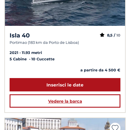
Isla 40
8,5 /
10
Portimao (183 km da Porto de Lisboa)
2021
11.93 metri
5 Cabine
10 Cuccette
a partire da 4 500 €
Inserisci le date
Vedere la barca