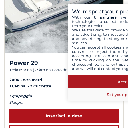
We respect your pr
With our 8
partners
, we 
technologies to collect and/
from your device.
We use this data to provide 
and advertising, to measure t
and advertising, to study ou
services.
You can accept all cookies an
consent, or reject them by
accepting". You can also ch
time by clicking on the "Set
Power 29
choices will be valid for this 
and we will not contact you a
Troia Marina (32 km da Porto de Lisboa)
2004
8.75 metri
Accep
1 Cabina
2 Cuccette
Set your p
Equipaggio
Skipper
Inserisci le date