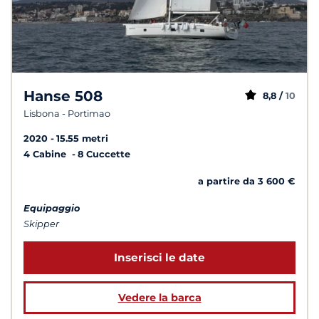
Hanse 508
8,8 /
10
Lisbona - Portimao
2020
15.55 metri
4 Cabine
8 Cuccette
a partire da 3 600 €
Equipaggio
Skipper
Inserisci le date
Vedere la barca