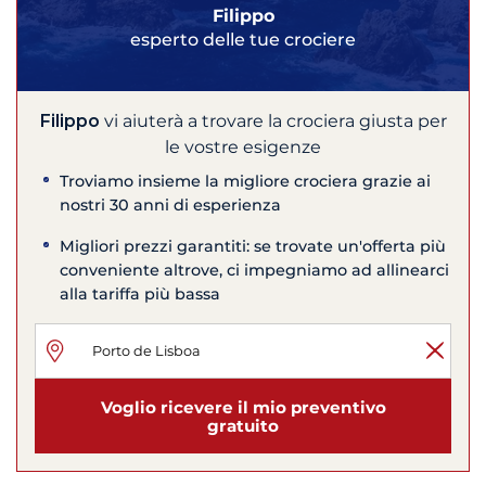
Filippo
esperto delle tue crociere
Filippo
vi aiuterà a trovare la crociera giusta per
le vostre esigenze
Troviamo insieme la migliore crociera grazie ai
nostri 30 anni di esperienza
Migliori prezzi garantiti: se trovate un'offerta più
conveniente altrove, ci impegniamo ad allinearci
alla tariffa più bassa
Voglio ricevere il mio preventivo
gratuito