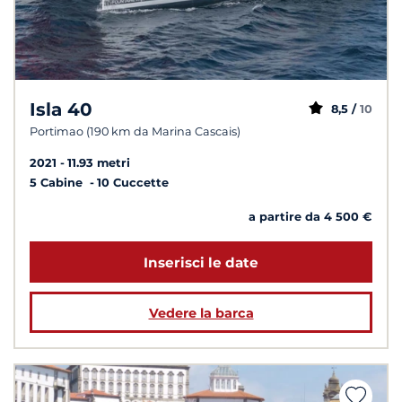
Isla 40
8,5 /
10
Portimao (190 km da Marina Cascais)
2021
11.93 metri
5 Cabine
10 Cuccette
a partire da 4 500 €
Inserisci le date
Vedere la barca