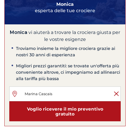
Monica
esperta delle tue crociere
Monica
vi aiuterà a trovare la crociera giusta per
le vostre esigenze
Troviamo insieme la migliore crociera grazie ai
nostri 30 anni di esperienza
Migliori prezzi garantiti: se trovate un'offerta più
conveniente altrove, ci impegniamo ad allinearci
alla tariffa più bassa
Voglio ricevere il mio preventivo
gratuito