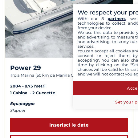
We respect your pr
With our 8
partners
, we 
technologies to collect and/
from your device.
We use this data to provide 
and advertising, to measure t
and advertising, to study ou
services.
You can accept all cookies an
consent, or reject them by
accepting". You can also ch
time by clicking on the "Set
Power 29
choices will be valid for this 
and we will not contact you a
Troia Marina (50 km da Marina Cascais)
2004
8.75 metri
Accep
1 Cabina
2 Cuccette
Set your p
Equipaggio
Skipper
Inserisci le date