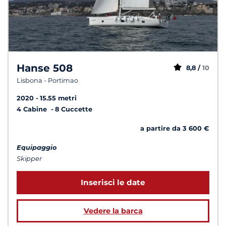
Hanse 508
8,8 /
10
Lisbona - Portimao
2020
15.55 metri
4 Cabine
8 Cuccette
a partire da 3 600 €
Equipaggio
Skipper
Inserisci le date
Vedere la barca