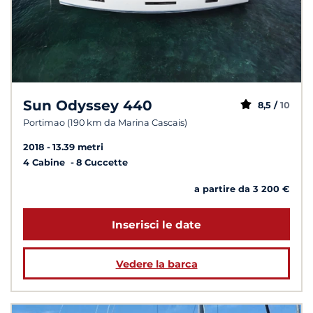
Sun Odyssey 440
8,5 /
10
Portimao (190 km da Marina Cascais)
2018
13.39 metri
4 Cabine
8 Cuccette
a partire da 3 200 €
Inserisci le date
Vedere la barca