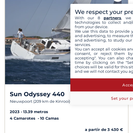
We respect your pr
With our 8
partners
, we 
technologies to collect and/
from your device.
We use this data to provide 
and advertising, to measure t
and advertising, to study ou
services.
You can accept all cookies an
consent, or reject them by
accepting". You can also ch
time by clicking on the "Set
choices will be valid for this 
and we will not contact you a
Accep
Sun Odyssey 440
7,8 /
10
Set your p
Nieuwpoort (209 km de Kinrooi)
2023
13.39 metros
4 Camarotes
10 Camas
a partir de 3 430 €