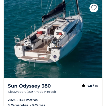
Sun Odyssey 380
7,8 /
10
Nieuwpoort (209 km de Kinrooi)
2023
11.22 metros
3 Camarotes
8 Camas