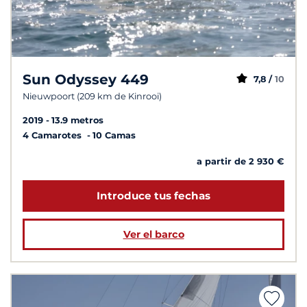
Sun Odyssey 449
7,8 /
10
Nieuwpoort (209 km de Kinrooi)
2019
13.9 metros
4 Camarotes
10 Camas
a partir de 2 930 €
Introduce tus fechas
Ver el barco