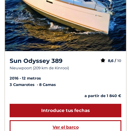
Sun Odyssey 389
8,6 /
10
Nieuwpoort (209 km de Kinrooi)
2016
12 metros
3 Camarotes
8 Camas
a partir de 1 840 €
Introduce tus fechas
Ver el barco