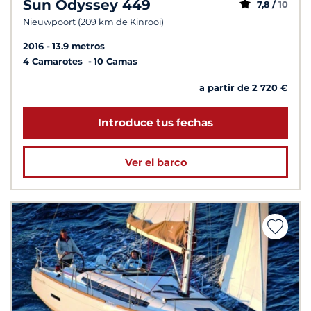
Sun Odyssey 449
7,8 /
10
Nieuwpoort (209 km de Kinrooi)
2016
13.9 metros
4 Camarotes
10 Camas
a partir de 2 720 €
Introduce tus fechas
Ver el barco