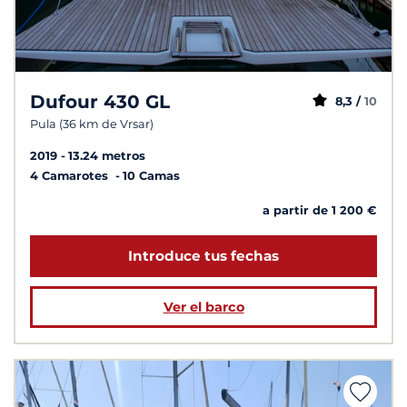
Dufour 430 GL
8,3 /
10
Pula (36 km de Vrsar)
2019
13.24 metros
4 Camarotes
10 Camas
a partir de 1 200 €
Introduce tus fechas
Ver el barco