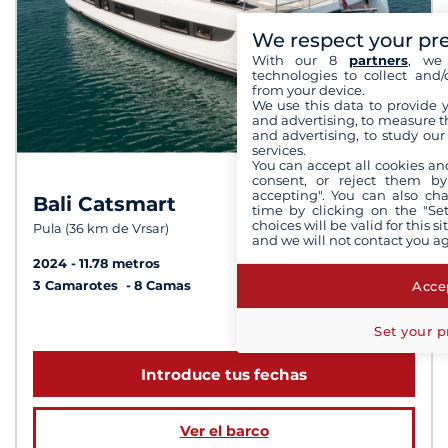
We respect your pr
With our 8
partners
, we 
technologies to collect and/
from your device.
We use this data to provide 
and advertising, to measure t
and advertising, to study ou
services.
You can accept all cookies an
consent, or reject them by
accepting". You can also ch
Bali Catsmart
8,8 /
10
time by clicking on the "Set
choices will be valid for this 
Pula (36 km de Vrsar)
and we will not contact you a
2024
11.78 metros
Accep
3 Camarotes
8 Camas
a partir de 2 000 €
Set your p
Introduce tus fechas
Ver el barco