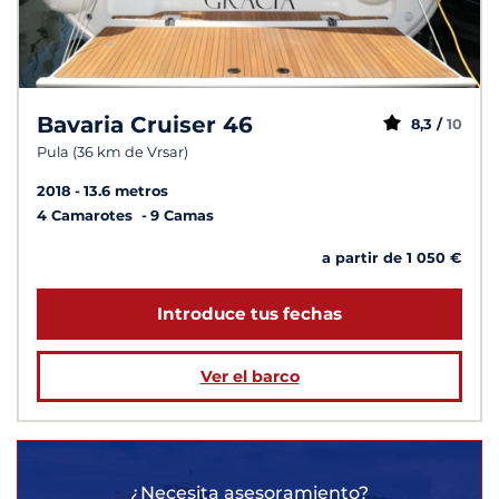
Bavaria Cruiser 46
8,3 /
10
Pula (36 km de Vrsar)
2018
13.6 metros
4 Camarotes
9 Camas
a partir de 1 050 €
Introduce tus fechas
Ver el barco
¿Necesita asesoramiento?