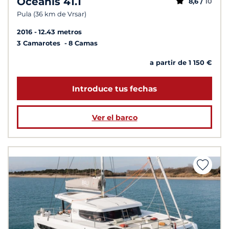
Oceanis 41.1
8,6 /
10
Pula (36 km de Vrsar)
2016
12.43 metros
3 Camarotes
8 Camas
a partir de 1 150 €
Introduce tus fechas
Ver el barco