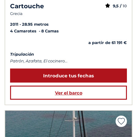
Cartouche
9,5 /
10
Grecia
2011
28.95 metros
4 Camarotes
8 Camas
a partir de 61 191 €
Tripulación
Patrón, Azafata, El cocinero...
Introduce tus fechas
Ver el barco