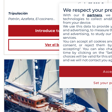
a partir de 85 000 €
We respect your pr
Tripulación
With our 8
partners
, we 
technologies to collect and/
Patrón, Azafata, El cocinero...
from your device.
We use this data to provide 
and advertising, to measure t
Introduce tus fechas
and advertising, to study ou
services.
You can accept all cookies an
Ver el barco
consent, or reject them by
accepting". You can also ch
time by clicking on the "Set
choices will be valid for this 
and we will not contact you a
Accep
Set your p