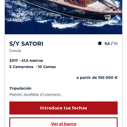
S/Y SATORI
9,5 /
10
Grecia
2017
41.5 metros
5 Camarotes
10 Camas
a partir de 100 000 €
Tripulación
Patrón, Azafata, El cocinero...
Introduce tus fechas
Ver el barco