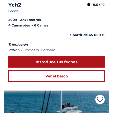
Ych2
9,6 /
10
Grecia
2009
27.71 metros
4 Camarotes
6 Camas
a partir de 45 000 €
Tripulación
Patrón, El cocinero, Marinero
Introduce tus fechas
Ver el barco