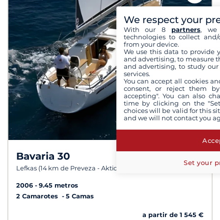
We respect your pr
With our 8
partners
, we 
technologies to collect and/
from your device.
We use this data to provide 
and advertising, to measure t
and advertising, to study ou
services.
You can accept all cookies an
consent, or reject them by
accepting". You can also ch
time by clicking on the "Set
choices will be valid for this 
and we will not contact you a
Accep
Bavaria 30
8,4 /
10
Set your p
Lefkas (14 km de Preveza - Aktio)
2006
9.45 metros
2 Camarotes
5 Camas
a partir de 1 545 €