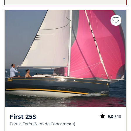
First 25S
9,0 /
10
Port la Forêt (5 km de Concarneau)