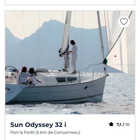
Sun Odyssey 32 i
7,1 /
10
Port la Forêt (5 km de Concarneau)