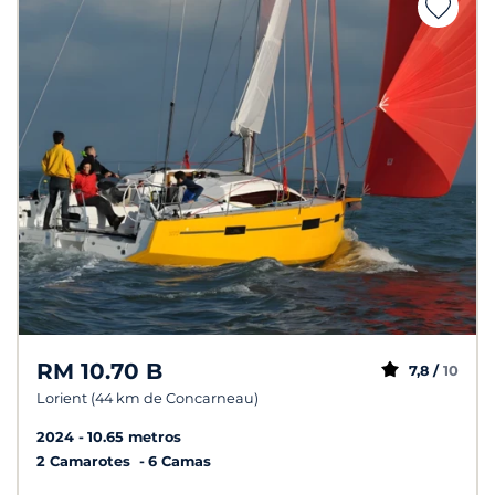
RM 10.70 B
7,8 /
10
Lorient (44 km de Concarneau)
2024
10.65 metros
2 Camarotes
6 Camas