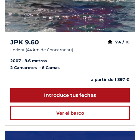
JPK 9.60
7,4 /
10
Lorient (44 km de Concarneau)
2007
9.6 metros
2 Camarotes
6 Camas
a partir de 1 397 €
Introduce tus fechas
Ver el barco