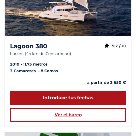
Lagoon 380
9,2 /
10
Lorient (44 km de Concarneau)
2010
11.73 metros
3 Camarotes
8 Camas
a partir de 2 650 €
Introduce tus fechas
Ver el barco