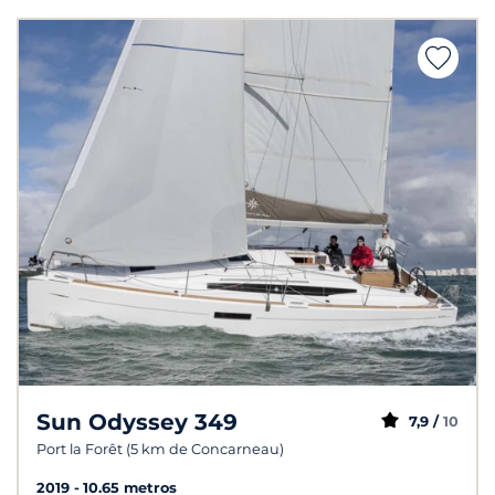
Sun Odyssey 349
7,9 /
10
Port la Forêt (5 km de Concarneau)
2019
10.65 metros