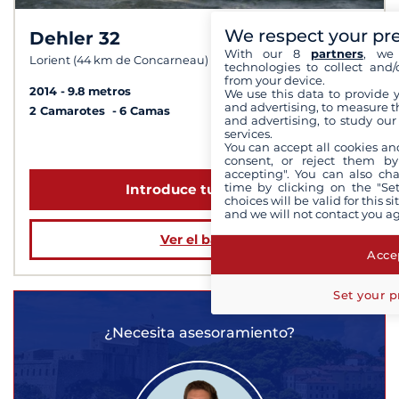
We respect your pr
Dehler 32
8,8 /
10
With our 8
partners
, we 
Lorient (44 km de Concarneau)
technologies to collect and/
from your device.
2014
9.8 metros
We use this data to provide 
and advertising, to measure t
2 Camarotes
6 Camas
and advertising, to study ou
services.
a partir de 1 359 €
You can accept all cookies an
consent, or reject them by
accepting". You can also ch
time by clicking on the "Set
Introduce tus fechas
choices will be valid for this 
and we will not contact you a
Ver el barco
Accep
Set your p
¿Necesita asesoramiento?