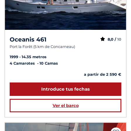
Oceanis 461
8,0 /
10
Port la Forêt (5 km de Concarneau)
1999
14.35 metros
4 Camarotes
10 Camas
a partir de 2 590 €
Introduce tus fechas
Ver el barco