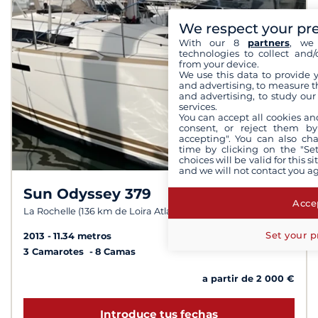
We respect your pr
With our 8
partners
, we 
technologies to collect and/
from your device.
We use this data to provide 
and advertising, to measure t
and advertising, to study ou
services.
You can accept all cookies an
consent, or reject them by
accepting". You can also ch
time by clicking on the "Set
choices will be valid for this 
and we will not contact you a
Sun Odyssey 379
8,8 /
10
Accep
La Rochelle (136 km de Loira Atlántico)
Set your p
2013
11.34 metros
3 Camarotes
8 Camas
a partir de 2 000 €
Introduce tus fechas