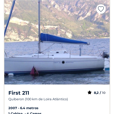
First 211
8,2 /
10
Quiberon (100 km de Loira Atlántico)
2007
6.4 metros
1 Cabina
4 Camas