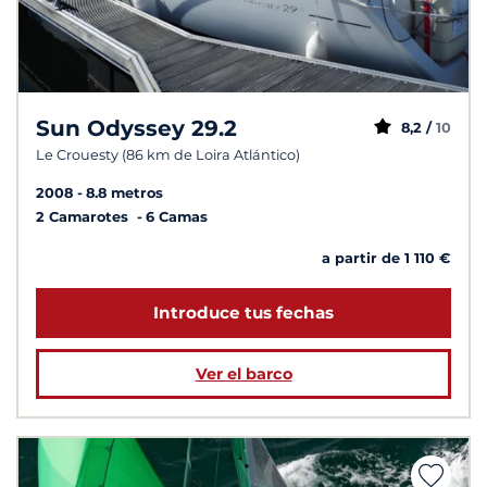
Sun Odyssey 29.2
8,2 /
10
Le Crouesty (86 km de Loira Atlántico)
2008
8.8 metros
2 Camarotes
6 Camas
a partir de 1 110 €
Introduce tus fechas
Ver el barco