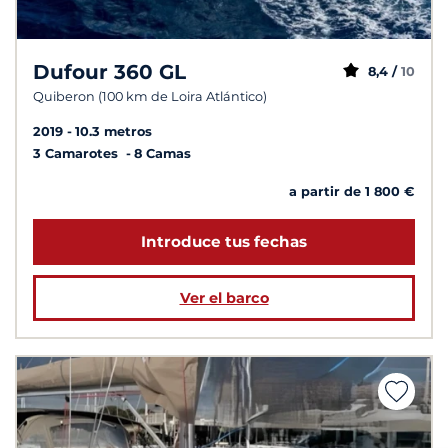
Dufour 360 GL
8,4 /
10
Quiberon (100 km de Loira Atlántico)
2019
10.3 metros
3 Camarotes
8 Camas
a partir de 1 800 €
Introduce tus fechas
Ver el barco