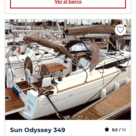
Ver el barco
Sun Odyssey 349
8,5 /
10