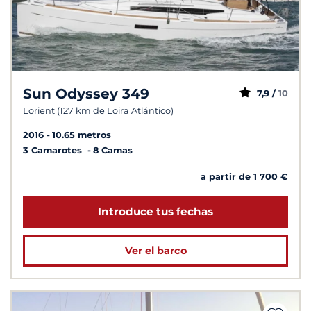
Sun Odyssey 349
7,9 /
10
Lorient (127 km de Loira Atlántico)
2016
10.65 metros
3 Camarotes
8 Camas
a partir de 1 700 €
Introduce tus fechas
Ver el barco