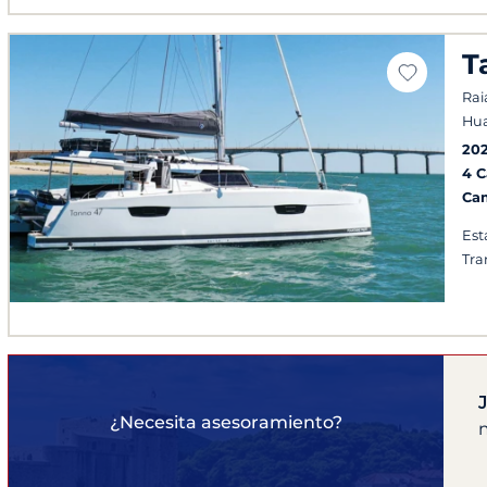
T
Rai
Hua
20
4 
Ca
Est
Tra
¿Necesita asesoramiento?