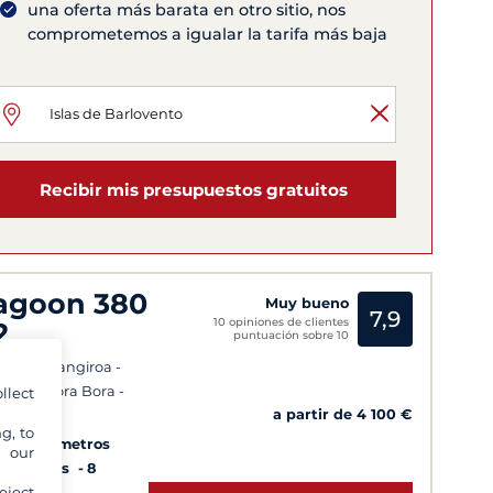
una oferta más barata en otro sitio, nos
comprometemos a igualar la tarifa más baja
Recibir mis presupuestos gratuitos
agoon 380
Muy bueno
7,9
10 opiniones de clientes
2
puntuación sobre 10
eete - Rangiroa -
ehau - Bora Bora -
llect
a partir de 4 100 €
atea
g, to
7
11.73 metros
y our
Camarotes
8
eject
mas