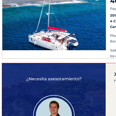
4
Pa
201
4 
Ca
Plac
Ba
Sal
los
¿Necesita asesoramiento?