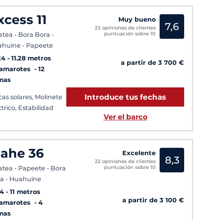
xcess 11
Muy bueno
7,6
22 opiniones de clientes
puntuación sobre 10
atea - Bora Bora -
huine - Papeete
24
11.28 metros
a partir de 3 700 €
Camarotes
12
mas
Introduce tus fechas
cas solares, Molinete
ctrico, Estabilidad
Ver el barco
ahe 36
Excelente
8,3
22 opiniones de clientes
puntuación sobre 10
atea - Papeete - Bora
a - Huahuine
14
11 metros
a partir de 3 100 €
Camarotes
4
mas