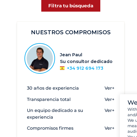
Tikehau
4
Filtra tu búsqueda
NUESTROS COMPROMISOS
Jean Paul
Su consultor dedicado
+34 912 694 173
30 años de experiencia
Ver+
Transparencia total
Ver+
We
Wit
Un equipo dedicado a su
Ver+
and/
experiencia
We u
meas
Compromisos firmes
Ver+
audi
You 