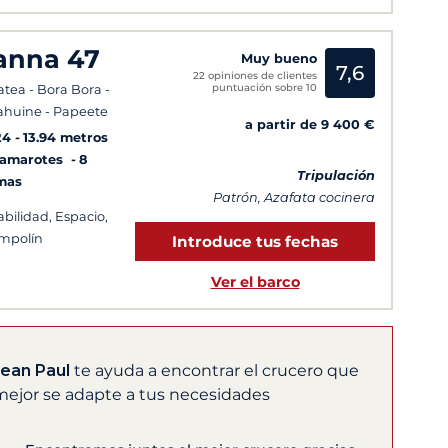
anna 47
Muy bueno
7,6
22 opiniones de clientes
puntuación sobre 10
atea - Bora Bora -
huine - Papeete
a partir de 9 400 €
24
13.94 metros
Camarotes
8
Tripulación
mas
Patrón, Azafata cocinera
abilidad, Espacio,
mpolín
Introduce tus fechas
Ver el barco
Jean Paul
te ayuda a encontrar el crucero que
mejor se adapte a tus necesidades