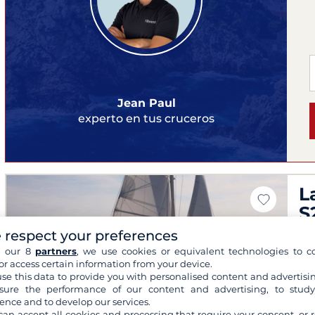
Jean Paul
experto en tus cruceros
L
S
 respect your preferences
Pap
Tik
h our 8
partners
, we use cookies or equivalent technologies to co
or access certain information from your device.
Rai
se this data to provide you with personalised content and advertisin
201
ure the performance of our content and advertising, to stud
4 
ence and to develop our services.
can accept all cookies and processing that require your consent, or r
Ca