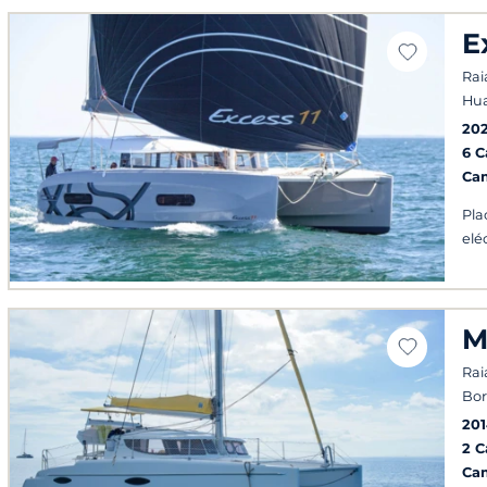
E
Rai
Hua
20
6 
Ca
Pla
elé
M
Rai
Bor
20
2 
Ca