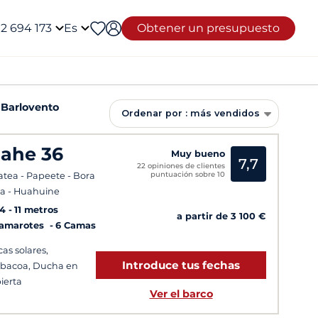
12 694 173
Es
Obtener un presupuesto
e Barlovento
Ordenar por : más vendidos
ahe 36
Muy bueno
7,7
22 opiniones de clientes
puntuación sobre 10
atea - Papeete - Bora
a - Huahuine
14
11 metros
a partir de 3 100 €
Camarotes
6 Camas
cas solares,
Introduce tus fechas
bacoa, Ducha en
ierta
Ver el barco