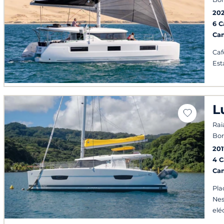
20
6 
Ca
Caf
Est
L
Rai
Bor
201
4 
Ca
Pla
Nes
elé