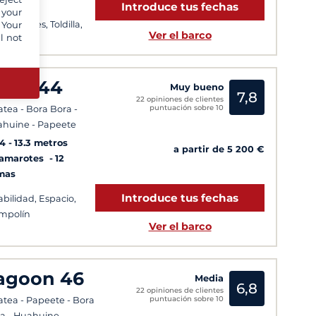
Introduce tus fechas
 your
as solares, Toldilla,
 Your
Ver el barco
l not
rbacoa
idas posibles todos
 días
elia 44
Muy bueno
7,8
22 opiniones de clientes
puntuación sobre 10
atea - Bora Bora -
huine - Papeete
14
13.3 metros
a partir de 5 200 €
Camarotes
12
mas
Introduce tus fechas
abilidad, Espacio,
mpolín
Ver el barco
agoon 46
Media
6,8
22 opiniones de clientes
puntuación sobre 10
atea - Papeete - Bora
a - Huahuine