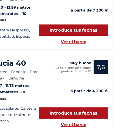
20
13.99 metros
a partir de 7 300 €
Camarotes
10
mas
Introduce tus fechas
etera Nespresso,
abilidad, Espacio
Ver el barco
ucia 40
Muy bueno
7,6
22 opiniones de clientes
puntuación sobre 10
atea - Papeete - Bora
a - Huahuine
7
11.73 metros
a partir de 4 200 €
Camarotes
8
mas
cas solares, Cafetera
Introduce tus fechas
presso, Molinete
ctrico
Ver el barco