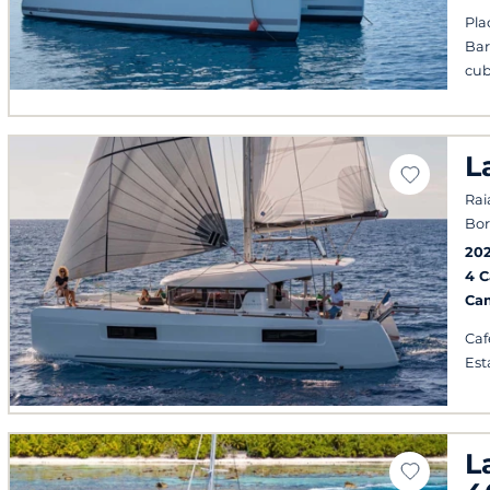
Pla
Bar
cub
L
Rai
Bor
20
4 
Ca
Caf
Est
L