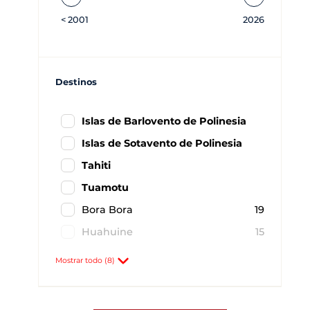
<
2001
2026
Destinos
Islas de Barlovento de Polinesia
Islas de Sotavento de Polinesia
Tahiti
Tuamotu
Bora Bora
19
Huahuine
15
Papeete
32
Mostrar todo (8)
Raiatea
85
Rangiroa
9