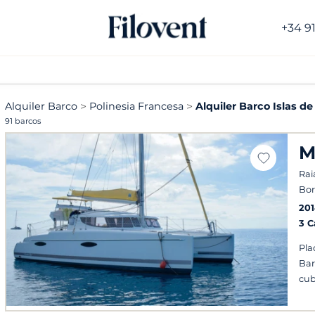
+34 9
Alquiler Barco
Polinesia Francesa
Alquiler Barco Islas d
91 barcos
M
Rai
Bor
20
3 
Pla
Bar
cub