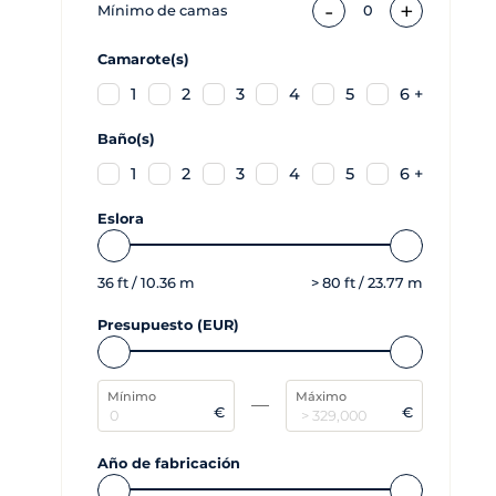
-
+
Mínimo de camas
0
Camarote(s)
1
2
3
4
5
6 +
Baño(s)
1
2
3
4
5
6 +
Eslora
36
ft /
10.36
m
>
80
ft /
23.77
m
Presupuesto (EUR)
Mínimo
Máximo
€
€
Año de fabricación