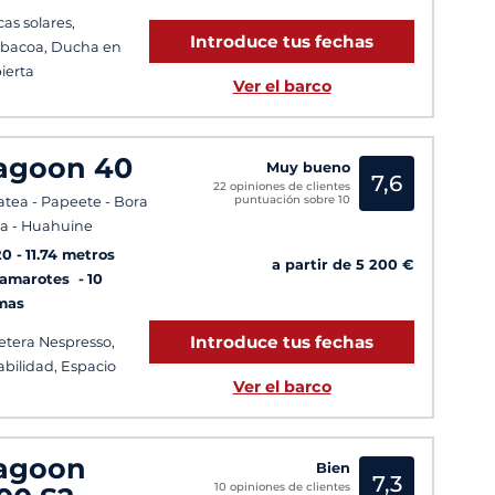
cas solares,
Introduce tus fechas
bacoa, Ducha en
ierta
Ver el barco
agoon 40
Muy bueno
7,6
22 opiniones de clientes
puntuación sobre 10
atea - Papeete - Bora
a - Huahuine
20
11.74 metros
a partir de 5 200 €
Camarotes
10
mas
Introduce tus fechas
etera Nespresso,
abilidad, Espacio
Ver el barco
agoon
Bien
7,3
10 opiniones de clientes