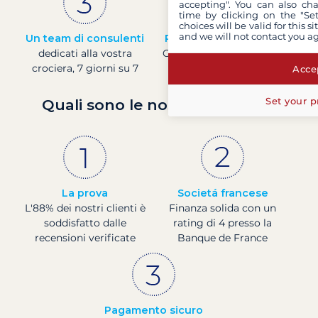
accepting". You can also ch
time by clicking on the "Set
choices will be valid for this 
and we will not contact you a
Un team di consulenti
Prezzi in tempo reale
dedicati alla vostra
Controllare i prezzi delle
crociera, 7 giorni su 7
barche in tempo reale
Accep
Set your p
Quali sono le nostre garanzie?
La prova
Societá francese
L'88% dei nostri clienti è
Finanza solida con un
soddisfatto dalle
rating di 4 presso la
recensioni verificate
Banque de France
Pagamento sicuro