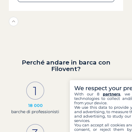
Perché andare in barca con
Filovent?
We respect your pr
With our 8
partners
, we 
technologies to collect and/
from your device.
18 000
30 anni
We use this data to provide 
barche di professionisti
di esperienza e di
and advertising, to measure t
and advertising, to study ou
passione
services.
You can accept all cookies an
consent, or reject them by