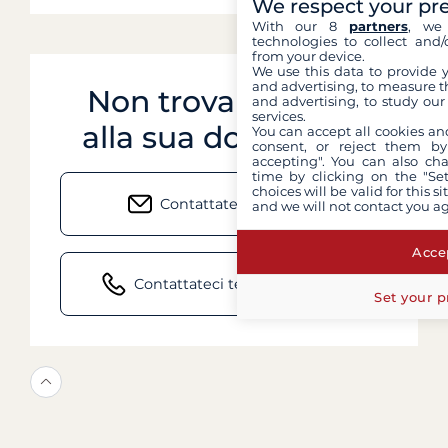
We respect your pr
With our 8
partners
, we 
technologies to collect and/
from your device.
We use this data to provide 
and advertising, to measure t
Non trova risposta
and advertising, to study ou
services.
alla sua domanda?
You can accept all cookies an
consent, or reject them by
accepting". You can also ch
time by clicking on the "Set
choices will be valid for this 
Contattateci via e-mail
and we will not contact you a
Accep
Contattateci telefonicamente
Set your p