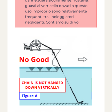
danneggerà sicuramente. Tuttavia, i
guasti al verricello dovuti a questo
uso improprio sono relativamente
frequenti tra i noleggiatori
negligenti. Contiamo su di voi!