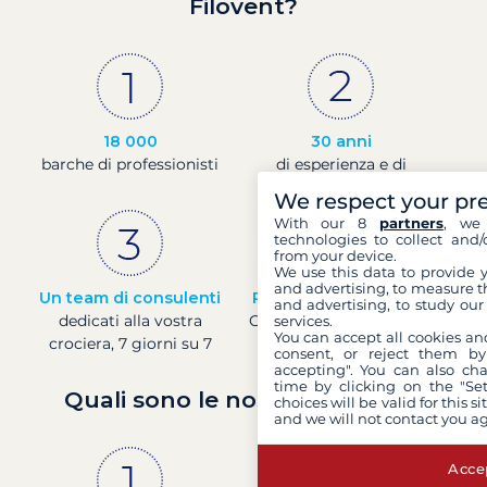
Filovent?
18 000
30 anni
barche di professionisti
di esperienza e di
passione
We respect your pr
With our 8
partners
, we 
technologies to collect and/
from your device.
We use this data to provide 
and advertising, to measure t
Un team di consulenti
Prezzi in tempo reale
and advertising, to study ou
dedicati alla vostra
Controllare i prezzi delle
services.
You can accept all cookies an
crociera, 7 giorni su 7
barche in tempo reale
consent, or reject them by
accepting". You can also ch
time by clicking on the "Set
Quali sono le nostre garanzie?
choices will be valid for this 
and we will not contact you a
Accep