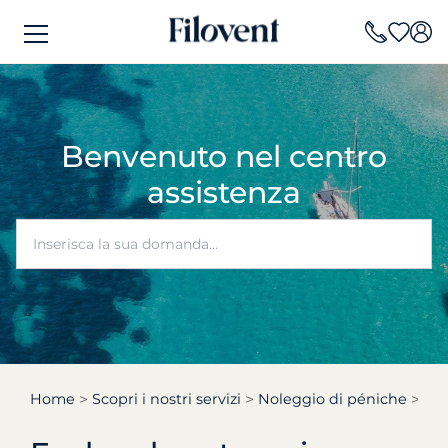
Benvenuto nel centro
assistenza
Home
Scopri i nostri servizi
Noleggio di péniche
Ho 