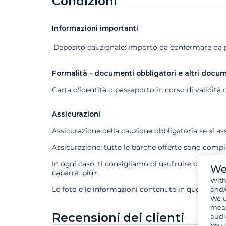
Condizioni
Informazioni importanti
Extra
Stato
Prezzo
Deposito cauzionale: importo da confermare da pa
Formalità - documenti obbligatori e altri docu
Carta d'identità o passaporto in corso di validità 
Assicurazioni
Assicurazione della cauzione obbligatoria se si a
Assicurazione: tutte le barche offerte sono comp
In ogni caso, ti consigliamo di usufruire della n
We
caparra.
più+
Wit
and/
Le foto e le informazioni contenute in questa sc
We u
meas
Recensioni dei clienti
audi
You 