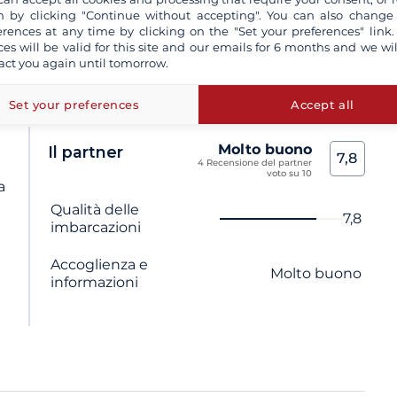
 by clicking "Continue without accepting". You can also change
Molto
erences at any time by clicking on the "Set your preferences" link.
7,8
buono
ces will be valid for this site and our emails for 6 months and we wil
o della barca e della valutazione del
4
act you again until tomorrow.
recensioni
dei clienti
voto su 10
Set your preferences
Accept all
Molto buono
Il partner
7,8
4 Recensione del partner
voto su 10
a
Nome del criterio
Voto
Qualità delle
7,8
imbarcazioni
Accoglienza e
Molto buono
informazioni