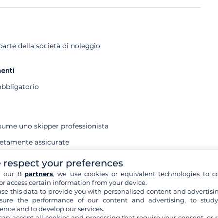
rte della società di noleggio
menti
obbligatorio
ssume uno skipper professionista
letamente assicurate
ostra assicurazione Annulamento e/o del rimborso della
 respect your preferences
h our 8
partners
, we use cookies or equivalent technologies to co
or access certain information from your device.
heda barca non sono contrattuali
se this data to provide you with personalised content and advertisin
ure the performance of our content and advertising, to stud
ence and to develop our services.
can accept all cookies and processing that require your consent, or r