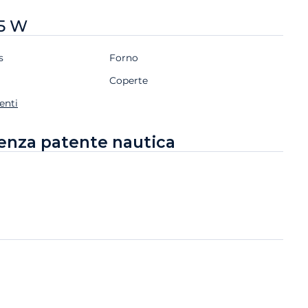
35 W
s
Forno
Coperte
enti
enza patente nautica