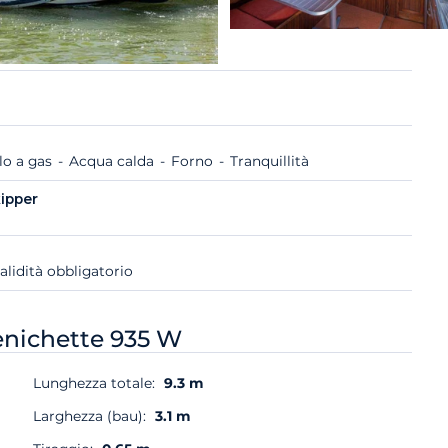
lo a gas
Acqua calda
Forno
Tranquillità
ipper
alidità obbligatorio
nichette 935 W
Lunghezza totale:
9.3 m
Larghezza (bau):
3.1 m