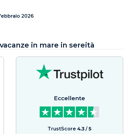
febbraio 2026
 vacanze in mare in sereità
Eccellente
TrustScore
4.3
/
5