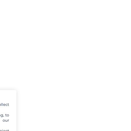
llect
g, to
y our
eject