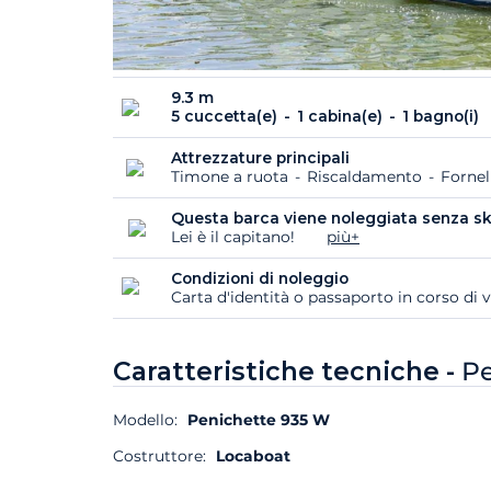
9.3 m
5 cuccetta(e)
1 cabina(e)
1 bagno(i)
Attrezzature principali
Timone a ruota
Riscaldamento
Fornel
Questa barca viene noleggiata senza sk
Lei è il capitano!
più+
Condizioni di noleggio
Carta d'identità o passaporto in corso di v
Caratteristiche tecniche -
Pe
Modello:
Penichette 935 W
Costruttore:
Locaboat