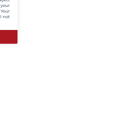
 your
 Your
l not