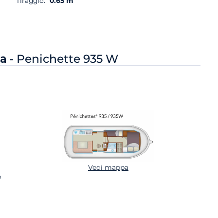
Tiraggio:
0.65 m
a -
Penichette 935 W
Vedi mappa
e