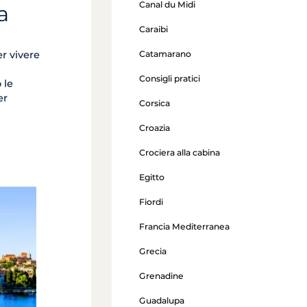
Canal du Midi
a
Caraibi
Catamarano
er vivere
Consigli pratici
 le
er
Corsica
Croazia
Crociera alla cabina
Egitto
Fiordi
Liguria
Francia Mediterranea
a partire da 1 200 €
Grecia
Guarda l’offerta
Grenadine
Guadalupa