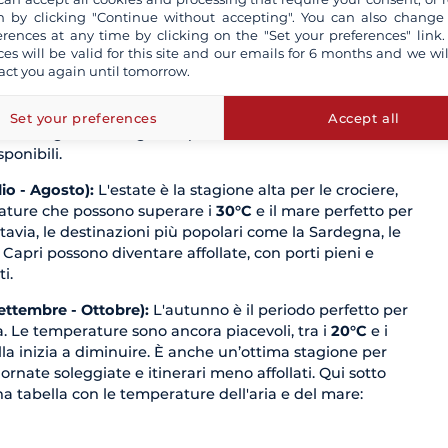
Aprile - Giugno):
È il periodo ideale per chi cerca una
 by clicking "Continue without accepting". You can also change
nquilla, senza l'affollamento dell'estate. Le temperature
erences at any time by clicking on the "Set your preferences" link.
ate (dai
15°C
ai
25°C
) e le coste meno turistiche,
ces will be valid for this site and our emails for 6 months and we wil
ti di esplorare luoghi incantevoli come la Costiera
act you again until tomorrow.
le Cinque Terre, le Isole Pontine o l'Isola d'Elba con
renità. È il momento migliore per approfittare delle
Set your preferences
Accept all
te di stagione e scegliere quando andare in base alle
ponibili.
io - Agosto):
L'estate è la stagione alta per le crociere,
ture che possono superare i
30°C
e il mare perfetto per
ttavia, le destinazioni più popolari come la Sardegna, le
e Capri possono diventare affollate, con porti pieni e
ti.
ttembre - Ottobre):
L'autunno è il periodo perfetto per
a. Le temperature sono ancora piacevoli, tra i
20°C
e i
folla inizia a diminuire. È anche un’ottima stagione per
ornate soleggiate e itinerari meno affollati. Qui sotto
a tabella con le temperature dell'aria e del mare: