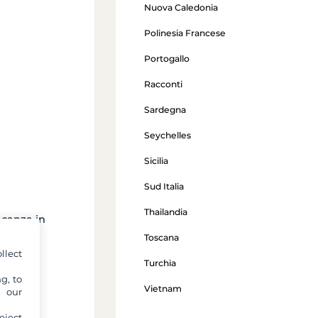
Nuova Caledonia
Polinesia Francese
Portogallo
Racconti
Sardegna
Seychelles
Sicilia
Sud Italia
Thailandia
acanza in
e,
Toscana
i per la
llect
Turchia
urante i
ffre
g, to
Vietnam
y our
eject