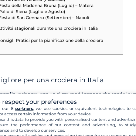
Festa della Madonna Bruna (Luglio) – Matera
Palio di Siena (Luglio e Agosto)
Festa di San Gennaro (Settembre) – Napoli
Attivitá stagionali durante una crociera in Italia
Consigli Pratici per la pianificazione della crociera
gliore per una crociera in Italia
geografia variegata, con un clima mediterraneo che rende la v
 ogni stagione. Le estati sono generalmente calde e soleggiat
 respect your preferences
nche i periodi primaverili e autunnali offrono condizioni ideal
h our 8
partners
, we use cookies or equivalent technologies to co
ti e minori folle turistiche. Sia che tu voglia goderti il sole d
or access certain information from your device.
ferisca partire in altri giorni dell’anno più tranquilli, l’Italia o
se this data to provide you with personalised content and advertisin
ure the performance of our content and advertising, to stud
le di viaggio.
ence and to develop our services.
can accept all cookies and processing that require your consent, or r