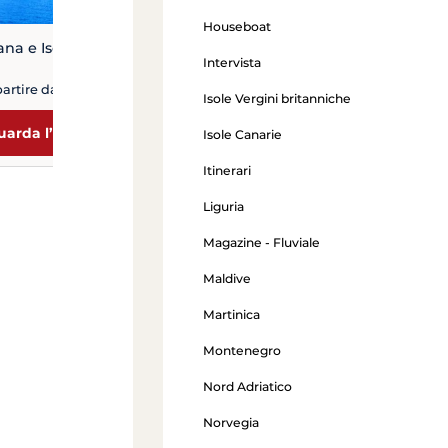
Houseboat
ana e Isola d'Elba
Intervista
partire da 1 250 €
Isole Vergini britanniche
uarda l’offerta
Isole Canarie
Itinerari
Liguria
Magazine - Fluviale
Maldive
Martinica
Montenegro
Nord Adriatico
Norvegia