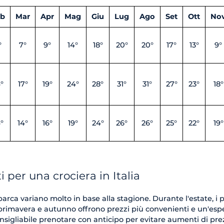
eb
Mar
Apr
Mag
Giu
Lug
Ago
Set
Ott
No
°
7°
9°
14°
18°
20°
20°
17°
13°
9°
°
17°
19°
24°
28°
31°
31°
27°
23°
18°
°
14°
16°
19°
24°
26°
26°
25°
22°
19°
i per una crociera in Italia
barca variano molto in base alla stagione. Durante l'estate, i 
 primavera e autunno offrono prezzi più convenienti e un'esp
onsigliabile prenotare con anticipo per evitare aumenti di pre