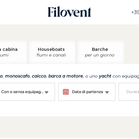
+39
a cabina
Houseboats
Barche
iumi
fiumi e canali
per un giorno
no
,
monoscafo
,
caicco
,
barca a motore
, o uno
yacht
con equipagg
Con o senza equipaggio?
Data di partenza
Durat