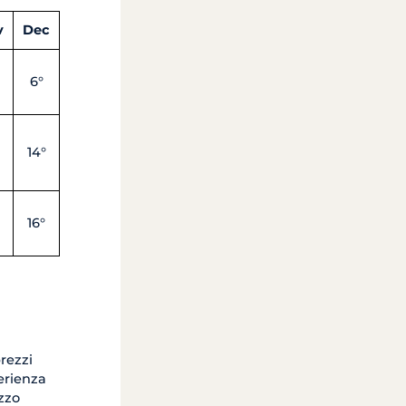
v
Dec
6°
14°
16°
prezzi
erienza
zzo