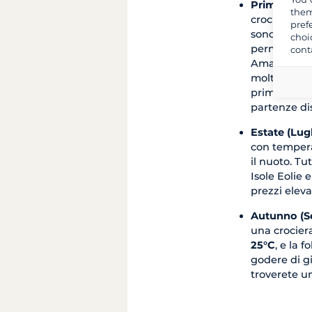
Primavera (
them
crociera tra
pref
sono moder
choi
permettendo
cont
Amalfitana, 
molta più se
prime offer
partenze dis
Estate (Lugl
con tempera
il nuoto. Tu
Isole Eolie 
prezzi eleva
Autunno (Se
una crocier
25°C
, e la 
godere di gi
troverete un