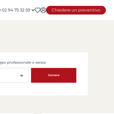
 02 94 75 32 59
Chiedere un preventivo
io professionale o senza.
a
Cercare