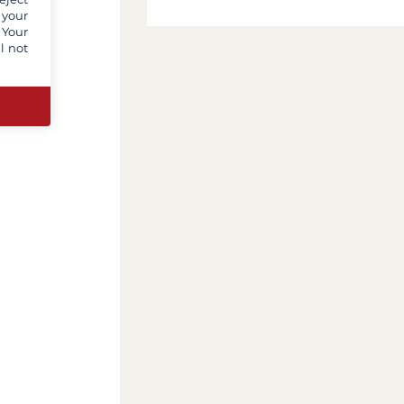
 your
 Your
l not