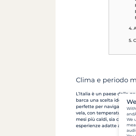
4. 
5. 
Clima e periodo mi
L’Italia è un paese dalla 
barca una scelta ideale in
We
perfette per navigare, ma a
Wit
vela, con temperature più mi
and/
mesi più caldi, sia che tu pre
We u
meas
esperienze adatte a ogni sti
audi
You 