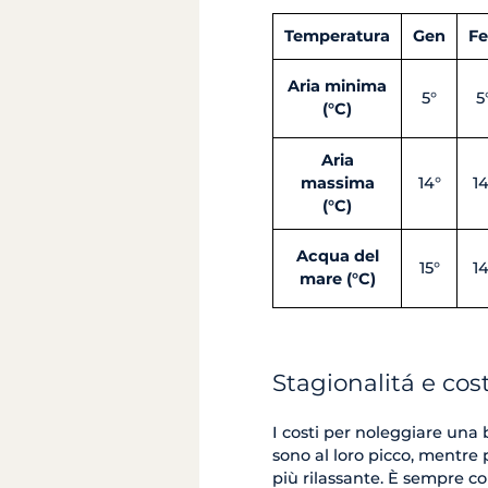
Temperatura
Gen
F
Aria minima
5°
5
(°C)
Aria
massima
14°
14
(°C)
Acqua del
15°
14
mare (°C)
Stagionalitá e cost
I costi per noleggiare una 
sono al loro picco, mentre
più rilassante. È sempre c