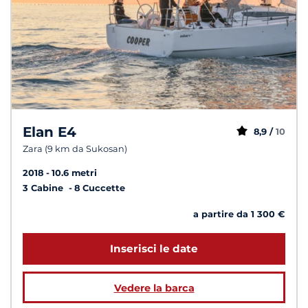
Elan E4
8,9 /
10
Zara (9 km da Sukosan)
2018
10.6 metri
3 Cabine
8 Cuccette
a partire da 1 300 €
Inserisci le date
Vedere la barca