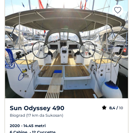
Sun Odyssey 490
8,4 /
10
Biograd (17 km da Sukosan)
2020
14.45 metri
6 Cabine
12 Cuccette