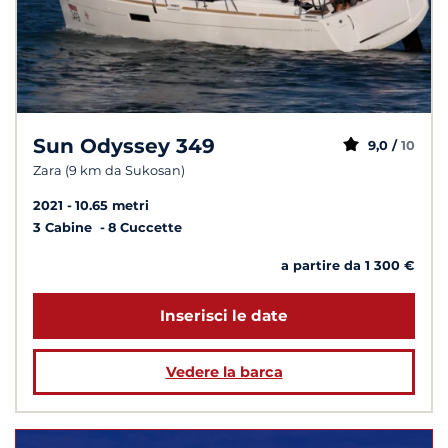
Sun Odyssey 349
9,0 /
10
Zara (9 km da Sukosan)
2021
10.65 metri
3 Cabine
8 Cuccette
a partire da 1 300 €
Inserisci le date
Vedere la barca