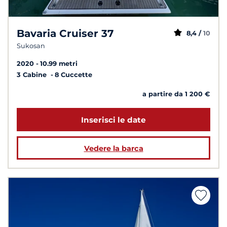
Bavaria Cruiser 37
8,4 /
10
Sukosan
2020
10.99 metri
3 Cabine
8 Cuccette
a partire da 1 200 €
Inserisci le date
Vedere la barca