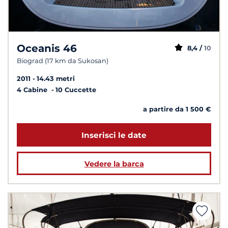
Oceanis 46
8,4 /
10
Biograd (17 km da Sukosan)
2011
14.43 metri
4 Cabine
10 Cuccette
a partire da 1 500 €
Inserisci le date
Vedere la barca