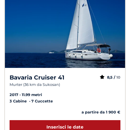
Bavaria Cruiser 41
8,5 /
10
Murter (36 km da Sukosan)
2017
11.99 metri
3 Cabine
7 Cuccette
a partire da 1 900 €
Inserisci le date