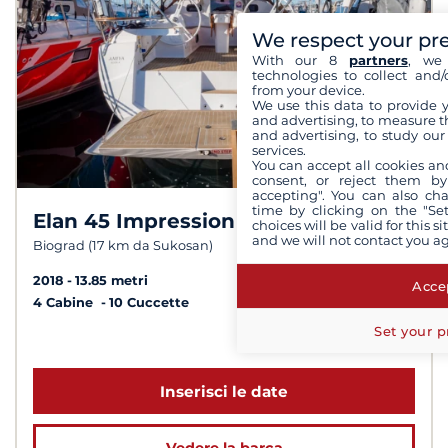
We respect your pr
With our 8
partners
, we 
technologies to collect and/
from your device.
We use this data to provide 
and advertising, to measure t
and advertising, to study ou
services.
You can accept all cookies an
consent, or reject them by
accepting". You can also ch
time by clicking on the "Set
Elan 45 Impression
9,2 /
10
choices will be valid for this 
and we will not contact you a
Biograd (17 km da Sukosan)
2018
13.85 metri
Accep
4 Cabine
10 Cuccette
Set your p
a partire da 1 900 €
Inserisci le date
Vedere la barca