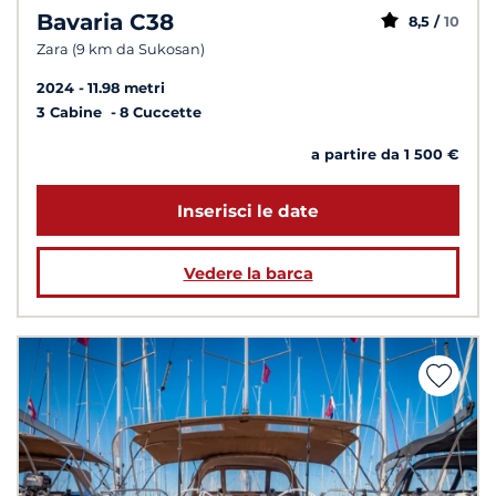
Bavaria C38
8,5 /
10
Zara (9 km da Sukosan)
2024
11.98 metri
3 Cabine
8 Cuccette
a partire da 1 500 €
Inserisci le date
Vedere la barca