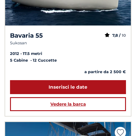
Bavaria 55
7,8 /
10
Sukosan
2012
17.5 metri
5 Cabine
12 Cuccette
a partire da 2 500 €
Inserisci le date
Vedere la barca