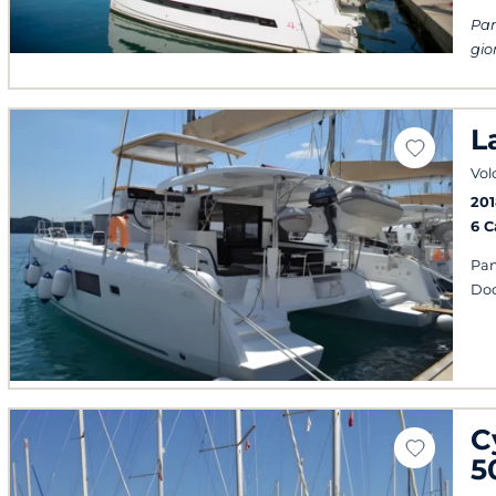
Par
gio
L
Vol
201
6 
Pan
Doc
C
5