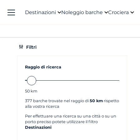
Destinazioni
Noleggio barche
Crociera
Filtri
Raggio di ricerca
50
km
377
barche trovate nel raggio di
50 km
rispetto
alla vostra ricerca
Per effettuare una ricerca su una città o su un
porto preciso potete utilizzare il filtro
Destinazioni