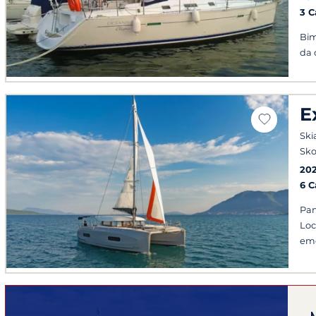
3 
Bim
da 
E
Ski
Sko
20
6 
Pan
Loc
em