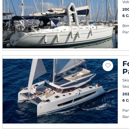
Vol
20
6 
Bim
Pan
F
P
Ski
Sko
20
6 
Pan
Ran