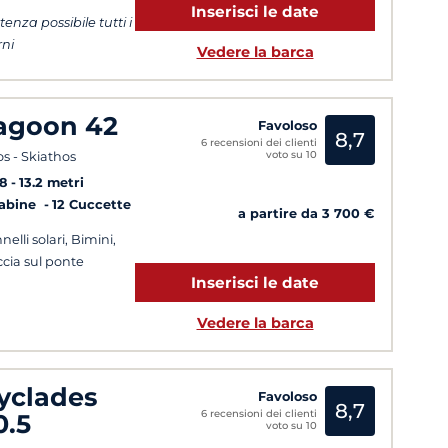
Inserisci le date
tenza possibile tutti i
rni
Vedere la barca
agoon 42
Favoloso
8,7
6 recensioni dei clienti
voto su 10
os - Skiathos
8
13.2 metri
Cabine
12 Cuccette
a partire da 3 700 €
nelli solari, Bimini,
cia sul ponte
Inserisci le date
Vedere la barca
yclades
Favoloso
8,7
6 recensioni dei clienti
0.5
voto su 10