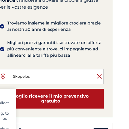
Monica
vi aiuterà a trovare la crociera giusta
er le vostre esigenze
Troviamo insieme la migliore crociera grazie
ai nostri 30 anni di esperienza
Migliori prezzi garantiti: se trovate un'offerta
più conveniente altrove, ci impegniamo ad
allinearci alla tariffa più bassa
Voglio ricevere il mio preventivo
gratuito
llect
g, to
y our
eject