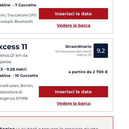
Cabine
7 Cuccette
Inserisci le date
ini, Tracciatore GPS
cockpit, Bluetooth
Vedere la barca
xcess 11
Straordinario
9,2
141 recensioni dei clienti
voto su 10
athos (21 km da
pelos)
23
11.28 metri
a partire da 2 700 €
Cabine
10 Cuccette
nelli solari, Bimini,
Inserisci le date
alizzatore di
ergenza EPIRB
Vedere la barca