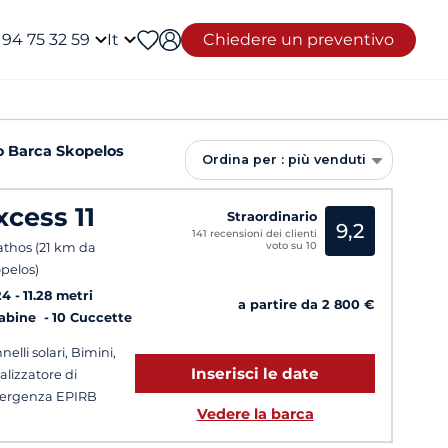
 94 75 32 59
It
Chiedere un preventivo
o Barca Skopelos
Ordina per : più venduti
xcess 11
Straordinario
9,2
141 recensioni dei clienti
voto su 10
athos (21 km da
pelos)
24
11.28 metri
a partire da 2 800 €
Cabine
10 Cuccette
nelli solari, Bimini,
Inserisci le date
alizzatore di
ergenza EPIRB
Vedere la barca