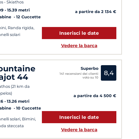
os - Skiathos
09
15.39 metri
a partire da 2 134 €
Cabine
12 Cuccette
ini, Randa rigida,
Inserisci le date
nelli solari
Vedere la barca
ountaine
Superbo
8,4
141 recensioni dei clienti
ajot 44
voto su 10
athos (21 km da
pelos)
a partire da 4 500 €
26
13.26 metri
Cabine
10 Cuccette
Inserisci le date
nelli solari, Bimini,
da steccata
Vedere la barca