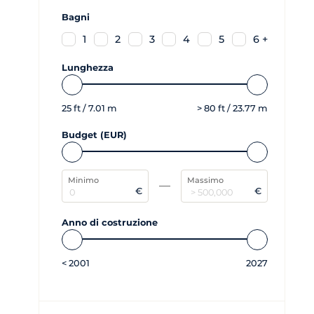
Bagni
1
2
3
4
5
6 +
Lunghezza
25
ft /
7.01
m
>
80
ft /
23.77
m
Budget (EUR)
Minimo
Massimo
€
€
Anno di costruzione
<
2001
2027