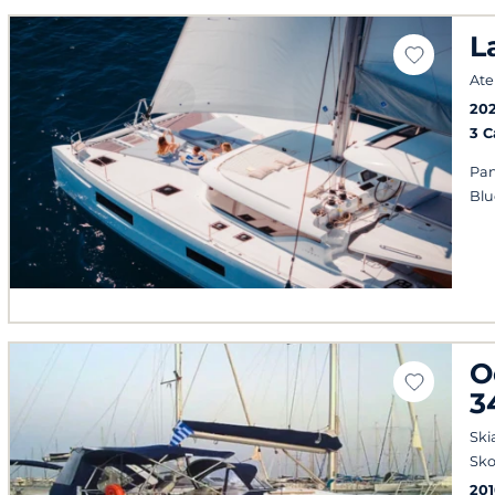
L
Ate
20
3 
Pan
Blu
O
3
Ski
Sko
20