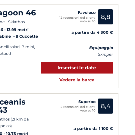
agoon 46
Favoloso
8,8
12 recensioni dei clienti
voto su 10
ne - Skiathos
26
13.99 metri
a partire da 4 300 €
Cabine
8 Cuccette
nelli solari, Bimini,
Equipaggio
etooth
Skipper
Inserisci le date
Vedere la barca
ceanis
Superbo
8,4
12 recensioni dei clienti
43
voto su 10
athos (21 km da
pelos)
a partire da 1 100 €
10
10.75 metri