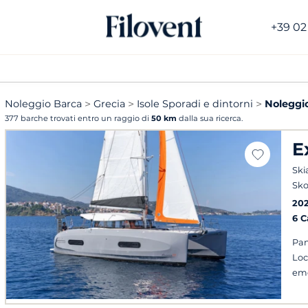
+39 02
Noleggio Barca
Grecia
Isole Sporadi e dintorni
Noleggi
377 barche trovati entro un raggio di
50 km
dalla sua ricerca.
E
Ski
Sko
20
6 
Pan
Loc
em