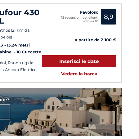
ufour 430
Favoloso
8,9
12 recensioni dei clienti
L
voto su 10
athos (21 km da
pelos)
a partire da 2 100 €
23
13.24 metri
Cabine
10 Cuccette
Inserisci le date
ini, Randa rigida,
pa Ancora Elettrico
Vedere la barca