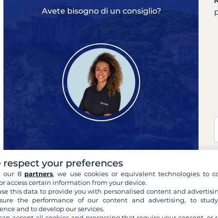
Avete bisogno di un consiglio?
p
Monica
 respect your preferences
esperta delle tue crociere
h our 8
partners
, we use cookies or equivalent technologies to co
or access certain information from your device.
se this data to provide you with personalised content and advertisin
ure the performance of our content and advertising, to stud
ence and to develop our services.
can accept all cookies and processing that require your consent, or r