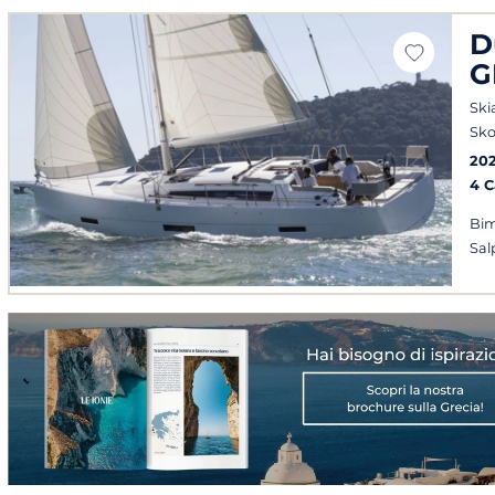
D
G
Ski
Sko
20
4 
Bim
Sal