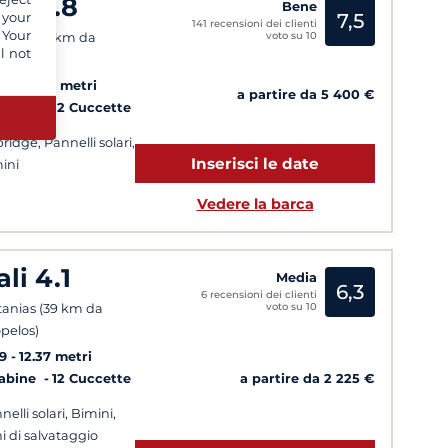
ali 4.8
Bene
7,5
 your
141 recensioni dei clienti
 Your
voto su 10
athos (21 km da
l not
pelos)
20
14.28 metri
a partire da 5 400 €
Cabine
12 Cuccette
bridge, Pannelli solari,
Inserisci le date
ini
Vedere la barca
ali 4.1
Media
6,3
6 recensioni dei clienti
voto su 10
tanias (39 km da
pelos)
9
12.37 metri
a partire da 2 225 €
Cabine
12 Cuccette
nelli solari, Bimini,
i di salvataggio