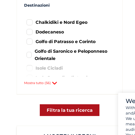
Destinazioni
Chalkidiki e Nord Egeo
Dodecaneso
Golfo di Patrasso e Corinto
Golfo di Saronico e Peloponneso
Orientale
Isole Cicladi
Isole Sporadi e dintorni
Mostra tutto (56)
Mar Ionio greco
Sud del Peloponneso
We
Achillio
2
Wit
Filtra la tua ricerca
and/
Aigeiros- port Fanari
1
We u
meas
Astakos
3
audi
You 