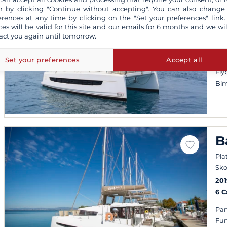
B
 by clicking "Continue without accepting". You can also change
erences at any time by clicking on the "Set your preferences" link.
Ski
ces will be valid for this site and our emails for 6 months and we wil
Sko
act you again until tomorrow.
20
6 
Set your preferences
Accept all
Fly
Bim
B
Pla
Sko
201
6 
Pan
Fun