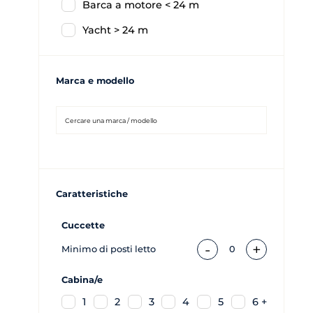
Barca a motore < 24 m
Yacht > 24 m
Marca e modello
Caratteristiche
Cuccette
-
+
Minimo di posti letto
0
Cabina/e
1
2
3
4
5
6 +