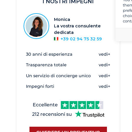
Atene
856
I NOSTRI IMPEGNI
them
Cefalonia
33
pref
choi
Monica
Corfù
304
cont
La vostra consulente
Creta
5
dedicata
Egina
2
+39 02 94 75 32 59
Elefsina - Marina Kalympaki
6
30 anni di esperienza
vedi+
Eleusis
3
Trasparenza totale
vedi+
Evia - Oreoi
2
Un servizio di concierge unico
vedi+
Galatas
1
Heraklion
2
Impegni forti
vedi+
Kalamata
17
Kavala
27
Eccellente
Keramoti
10
212 recensioni su
Kiato
8