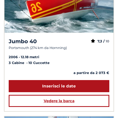
Jumbo 40
7,3 /
10
Portsmouth (274 km da Hornning)
2006
12.18 metri
3 Cabine
10 Cuccette
a partire da 2 073 €
Inserisci le date
Vedere la barca