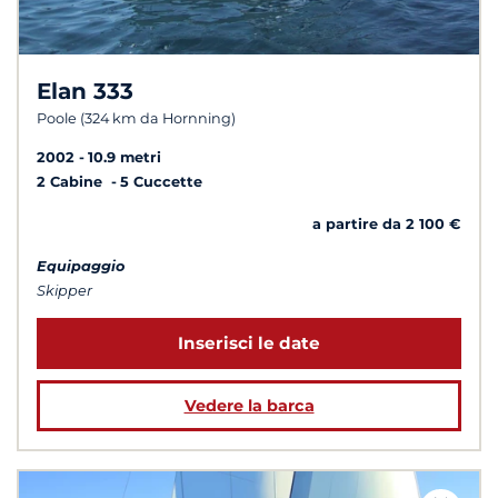
Elan 333
Poole (324 km da Hornning)
2002
10.9 metri
2 Cabine
5 Cuccette
a partire da 2 100 €
Equipaggio
Skipper
Inserisci le date
Vedere la barca