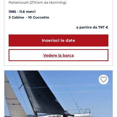
Portsmouth (274 km da Hornning)
1985
11.6 metri
3 Cabine
10 Cuccette
a partire da 797 €
Inserisci le date
Vedere la barca