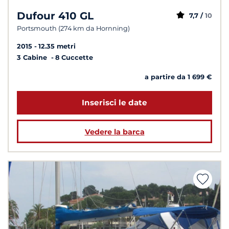
Dufour 410 GL
7,7 /
10
Portsmouth (274 km da Hornning)
2015
12.35 metri
3 Cabine
8 Cuccette
a partire da 1 699 €
Inserisci le date
Vedere la barca