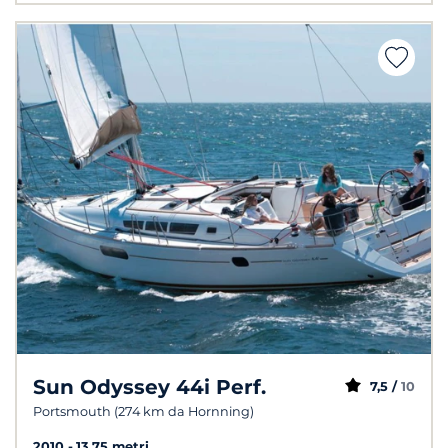
Sun Odyssey 44i Perf.
7,5 /
10
Portsmouth (274 km da Hornning)
2010
13.75 metri