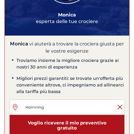
Monica
esperta delle tue crociere
Monica
vi aiuterà a trovare la crociera giusta per
le vostre esigenze
Troviamo insieme la migliore crociera grazie ai
nostri 30 anni di esperienza
Migliori prezzi garantiti: se trovate un'offerta più
conveniente altrove, ci impegniamo ad allinearci
alla tariffa più bassa
Voglio ricevere il mio preventivo
gratuito