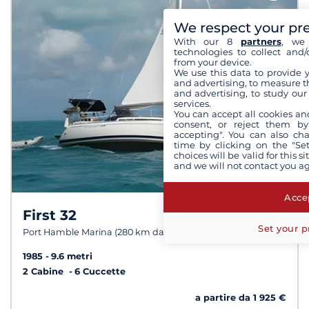
We respect your pr
With our 8
partners
, we 
technologies to collect and/
from your device.
We use this data to provide 
and advertising, to measure t
and advertising, to study ou
services.
You can accept all cookies an
consent, or reject them by
accepting". You can also ch
time by clicking on the "Set
choices will be valid for this 
and we will not contact you a
Accep
First 32
Set your p
Port Hamble Marina (280 km da Hornning)
1985
9.6 metri
2 Cabine
6 Cuccette
a partire da 1 925 €