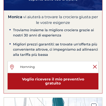
Monica
vi aiuterà a trovare la crociera giusta per
le vostre esigenze
Troviamo insieme la migliore crociera grazie ai
nostri 30 anni di esperienza
Migliori prezzi garantiti: se trovate un'offerta più
conveniente altrove, ci impegniamo ad allinearci
alla tariffa più bassa
Voglio ricevere il mio preventivo
gratuito