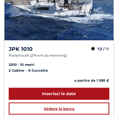
JPK 1010
7,3 /
10
Portsmouth (274 km da Hornning)
2010
10 metri
2 Cabine
6 Cuccette
a partire da 1 085 €
Inserisci le date
Vedere la barca