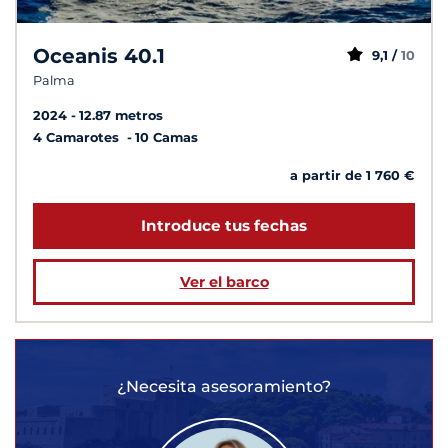
Oceanis 40.1
9,1 /
10
Palma
2024
12.87 metros
4 Camarotes
10 Camas
a partir de 1 760 €
Introduce tus fechas
Ver el barco
¿Necesita asesoramiento?