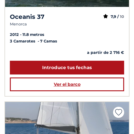
Oceanis 37
7,9 /
10
Menorca
2012
11.8 metros
3 Camarotes
7 Camas
a partir de 2 716 €
Introduce tus fechas
Ver el barco