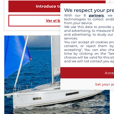
Introduce tus fechas
We respect your pr
With our 8
partners
, we 
technologies to collect and/
Ver el barco
from your device.
We use this data to provide 
and advertising, to measure t
and advertising, to study ou
services.
You can accept all cookies an
consent, or reject them by
accepting". You can also ch
time by clicking on the "Set
choices will be valid for this 
and we will not contact you a
Accep
Set your p