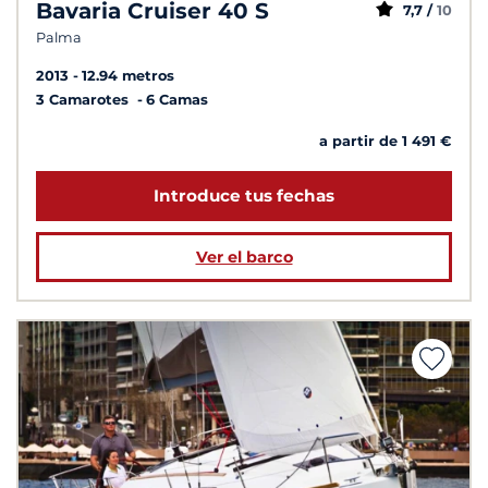
Bavaria Cruiser 40 S
7,7 /
10
Palma
2013
12.94 metros
3 Camarotes
6 Camas
a partir de 1 491 €
Introduce tus fechas
Ver el barco