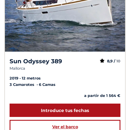
Sun Odyssey 389
8,9 /
10
Mallorca
2019
12 metros
3 Camarotes
6 Camas
a partir de 1 564 €
Introduce tus fechas
Ver el barco