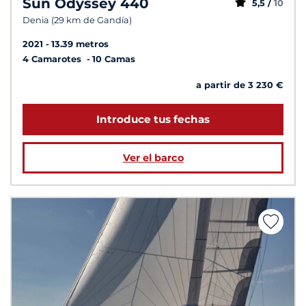
Sun Odyssey 440
5,5 /
10
Denia (29 km de Gandía)
2021
13.39 metros
4 Camarotes
10 Camas
a partir de 3 230 €
Introduce tus fechas
Ver el barco