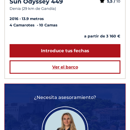
Sun Odyssey 449
5,5 /
10
Denia (29 km de Gandía)
2016
13.9 metros
4 Camarotes
10 Camas
a partir de 3 160 €
Introduce tus fechas
Ver el barco
¿Necesita asesoramiento?