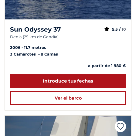
Sun Odyssey 37
5,5 /
10
Denia (29 km de Gandía)
2006
11.7 metros
3 Camarotes
8 Camas
a partir de 1 980 €
Introduce tus fechas
Ver el barco