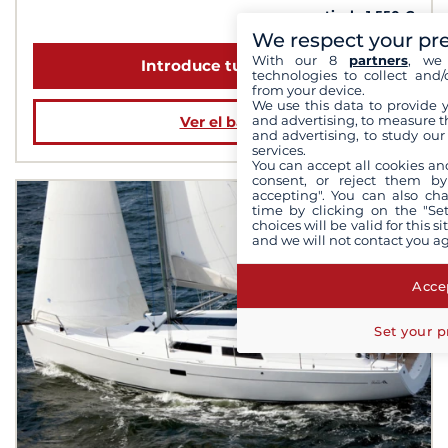
a partir de 1 550 €
We respect your pr
With our 8
partners
, we 
Introduce tus fechas
technologies to collect and/
from your device.
We use this data to provide 
and advertising, to measure t
Ver el barco
and advertising, to study ou
services.
You can accept all cookies an
consent, or reject them by
accepting". You can also ch
time by clicking on the "Set
choices will be valid for this 
and we will not contact you a
Accep
Set your p