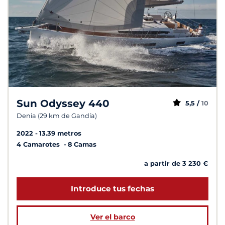
Sun Odyssey 440
5,5 /
10
Denia (29 km de Gandía)
2022
13.39 metros
4 Camarotes
8 Camas
a partir de 3 230 €
Introduce tus fechas
Ver el barco