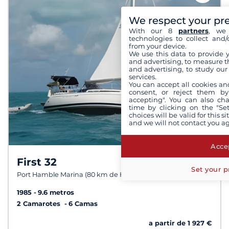
We respect your pr
With our 8
partners
, we 
technologies to collect and/
from your device.
We use this data to provide 
and advertising, to measure t
and advertising, to study ou
services.
You can accept all cookies an
consent, or reject them by
accepting". You can also ch
time by clicking on the "Set
choices will be valid for this 
and we will not contact you a
Accep
First 32
Set your p
Port Hamble Marina (80 km de Henley-on-Thames)
1985
9.6 metros
2 Camarotes
6 Camas
a partir de 1 927 €