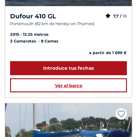
Dufour 410 GL
7,7 /
10
Portsmouth (82 km de Henley-on-Thames)
2015
12.35 metros
3 Camarotes
8 Camas
a partir de 1 699 €
Introduce tus fechas
Ver el barco