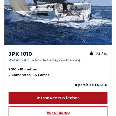
JPK 1010
7,3 /
10
Portsmouth (82 km de Henley-on-Thames)
2010
10 metros
2 Camarotes
6 Camas
a partir de 1 085 €
Introduce tus fechas
Ver el barco