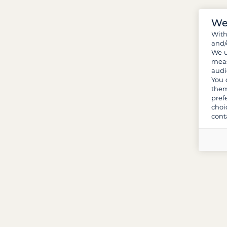
We
Wit
and/
We u
meas
audi
You 
them
pref
choi
cont