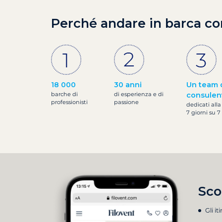
Perché andare in barca co
18 000
30 anni
Un team 
barche di
di esperienza e di
consulen
professionisti
passione
dedicati alla
7 giorni su 7
Sco
Gli it