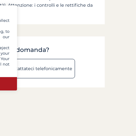
). Attenzione: i controlli e le rettifiche da
llect
g, to
y our
eject
lla sua domanda?
 your
 Your
l not
Contattateci telefonicamente