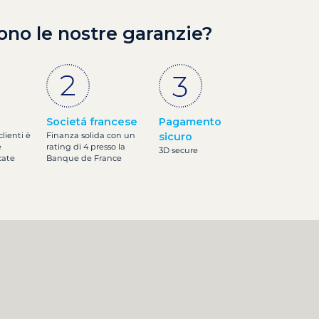
ono le nostre garanzie?
Societá francese
Pagamento
clienti è
Finanza solida con un
sicuro
e
rating di 4 presso la
3D secure
cate
Banque de France