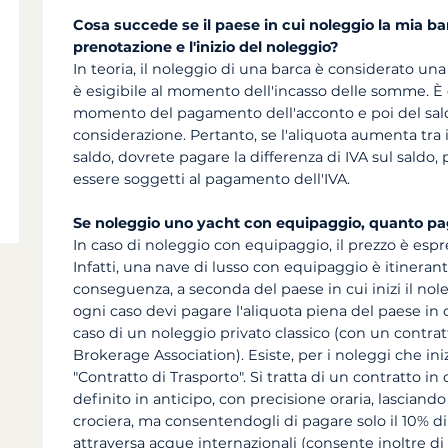
Cosa succede se il paese in cui noleggio la mia ba
prenotazione e l'inizio del noleggio?
In teoria, il noleggio di una barca è considerato una p
è esigibile al momento dell'incasso delle somme. È q
momento del pagamento dell'acconto e poi del sal
considerazione. Pertanto, se l'aliquota aumenta tra
saldo, dovrete pagare la differenza di IVA sul saldo,
essere soggetti al pagamento dell'IVA.
Se noleggio uno yacht con equipaggio, quanto pa
In caso di noleggio con equipaggio, il prezzo è espres
Infatti, una nave di lusso con equipaggio è itineran
conseguenza, a seconda del paese in cui inizi il noleg
ogni caso devi pagare l'aliquota piena del paese in c
caso di un noleggio privato classico (con un contr
Brokerage Association). Esiste, per i noleggi che ini
"Contratto di Trasporto". Si tratta di un contratto in
definito in anticipo, con precisione oraria, lasciando
crociera, ma consentendogli di pagare solo il 10% di I
attraversa acque internazionali (consente inoltre di