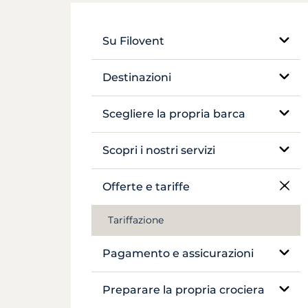
Su Filovent
La nostra azienda
Destinazioni
La nostra differenza
Egitto
Scegliere la propria barca
Francia
Veliero monoscafo
Scopri i nostri servizi
Grecia
Catamarano
Noleggio senza skipper
Offerte e tariffe
Croazia
Barca tradizionale
Noleggio con skipper
Tariffazione
Antille
Yacht a motore
Yacht di lusso con equipaggio
Pagamento e assicurazioni
Canal du Midi
Péniche e pénichette
Noleggio di péniche
Assicurazioni e cauzioni
Preparare la propria crociera
Seychelles
Crociera in cabina