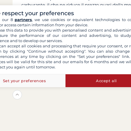
carburante, il che ne riduce il prezzo quasi della metà
parte delle autorità fiscali sono frequenti.
 respect your preferences
h our 8
partners
, we use cookies or equivalent technologies to co
or access certain information from your device.
se this data to provide you with personalised content and advertisin
ure the performance of our content and advertising, to stud
ence and to develop our services.
can accept all cookies and processing that require your consent, or r
Non trova risposta a
 by clicking "Continue without accepting". You can also change
erences at any time by clicking on the "Set your preferences" link.
ces will be valid for this site and our emails for 6 months and we wil
Contattateci via e-mail
act you again until tomorrow.
Set your preferences
Accept all