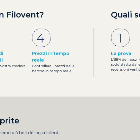
n Filovent?
Quali s
di
Prezzi in tempo
La prova
ti
reale
L'88% dei nostri 
soddisfatto dall
 vostra crociera,
Controllare i prezzi delle
recensioni verifi
barche in tempo reale
prite
inerari più belli dei nostri clienti