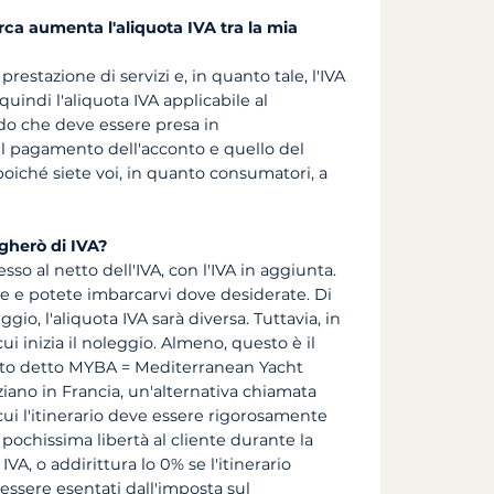
rca aumenta l'aliquota IVA tra la mia
restazione di servizi e, in quanto tale, l'IVA
uindi l'aliquota IVA applicabile al
do che deve essere presa in
 il pagamento dell'acconto e quello del
 poiché siete voi, in quanto consumatori, a
gherò di IVA?
so al netto dell'IVA, con l'IVA in aggiunta.
te e potete imbarcarvi dove desiderate. Di
gio, l'aliquota IVA sarà diversa. Tuttavia, in
ui inizia il noleggio. Almeno, questo è il
atto detto MYBA = Mediterranean Yacht
ziano in Francia, un'alternativa chiamata
 cui l'itinerario deve essere rigorosamente
 pochissima libertà al cliente durante la
VA, o addirittura lo 0% se l'itinerario
 essere esentati dall'imposta sul