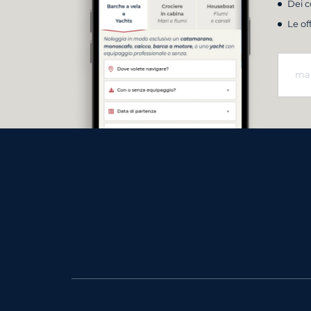
Dei c
Le of