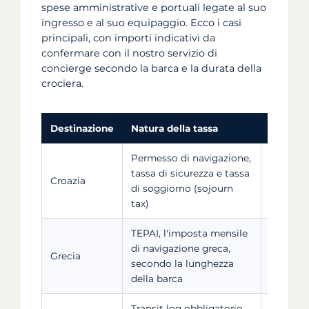
spese amministrative e portuali legate al suo
ingresso e al suo equipaggio. Ecco i casi
principali, con importi indicativi da
confermare con il nostro servizio di
concierge secondo la barca e la durata della
crociera.
Destinazione
Natura della tassa
Importo
Permesso di navigazione,
150-350
tassa di sicurezza e tassa
le dimen
Croazia
di soggiorno (sojourn
numero 
tax)
dell'equ
TEPAI, l'imposta mensile
di navigazione greca,
Per un ve
Grecia
secondo la lunghezza
30-50 €
della barca
Transit log obbligatorio