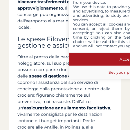
bloccare trasferimenti e
from your device.
We use this data to provide 
approvvigionamento
. Il nostro servizio di
and advertising, to measure t
concierge può organizzare il trasferimento
and advertising, to study ou
services.
dall'aeroporto alla marina tramite un partner
You can accept all cookies an
locale.
consent, or reject them by
accepting". You can also ch
time by clicking on the "Set
Le spese Filovent: spese di
choices will be valid for this 
gestione e assicurazioni
and we will not contact you a
Oltre al prezzo della barca e alle spese del
Accep
noleggiatore, sul suo preventivo Filovent
possono comparire due voci. Da un lato,
Set your p
delle
spese di gestione o di servizio
, che
coprono l'assistenza del suo servizio di
concierge dalla prenotazione al rientro dalla
crociera: figurano chiaramente sul
preventivo, mai nascoste. Dall'altro,
un'
assicurazione annullamento facoltativa
,
vivamente consigliata per le destinazioni
lontane e i budget importanti. Per le
crociere alle Antille, in Polinesia, alle