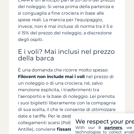
L'APA è un anticipo pari al 20-30% del prezzo
del noleggio. Si versa prima della partenza e
si conguaglia a fine crociera in base alle
spese reali. La mancia per l'equipaggio,
invece, non è mai inclusa: di norma tra il 5 e
il 15% del prezzo del noleggio, a discrezione
degli ospiti.
E i voli? Mai inclusi nel prezzo
della barca
È una domanda che ricorre molto spesso:
Filovent non include mai i voli
nel prezzo di
un noleggio o di una crociera, né, salvo
menzione esplicita, i trasferimenti tra
l'aeroporto e la base di noleggio. Lei prenota
i suoi biglietti liberamente con la compagnia
di sua scelta, il che le consente di ottimizzare
date e tariffe. Per le destinazioni lontane con
We respect your pr
collegamenti scarsi (Polinesia, Seychelles,
With our 8
partners
, we 
Antille), conviene
fissare i voli prima di
technologies to collect and/