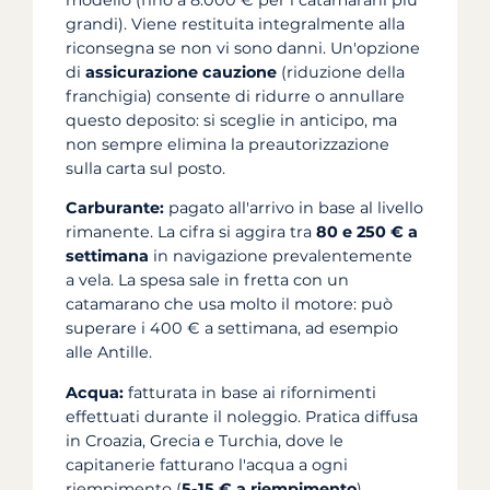
modello (fino a 8.000 € per i catamarani più
grandi). Viene restituita integralmente alla
riconsegna se non vi sono danni. Un'opzione
di
assicurazione cauzione
(riduzione della
franchigia) consente di ridurre o annullare
questo deposito: si sceglie in anticipo, ma
non sempre elimina la preautorizzazione
sulla carta sul posto.
Carburante:
pagato all'arrivo in base al livello
rimanente. La cifra si aggira tra
80 e 250 € a
settimana
in navigazione prevalentemente
a vela. La spesa sale in fretta con un
catamarano che usa molto il motore: può
superare i 400 € a settimana, ad esempio
alle Antille.
Acqua:
fatturata in base ai rifornimenti
effettuati durante il noleggio. Pratica diffusa
in Croazia, Grecia e Turchia, dove le
capitanerie fatturano l'acqua a ogni
riempimento (
5-15 € a riempimento
).