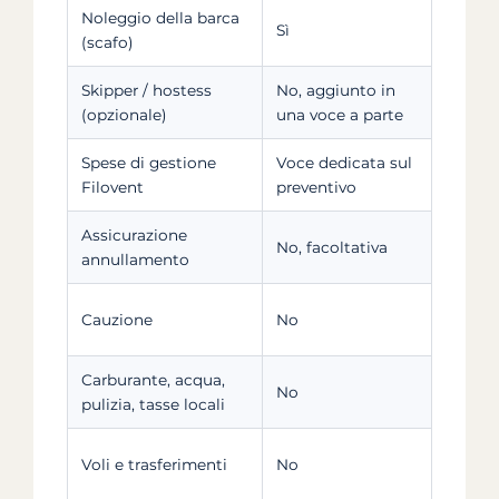
Noleggio della barca
Sì
Filove
(scafo)
Skipper / hostess
No, aggiunto in
Filoven
(opzionale)
una voce a parte
noleggi
Spese di gestione
Voce dedicata sul
Filove
Filovent
preventivo
Assicurazione
Filove
No, facoltativa
annullamento
sottos
Nolegg
Cauzione
No
restitu
Carburante, acqua,
Noleggi
No
pulizia, tasse locali
check-
Compag
Voli e trasferimenti
No
di tras