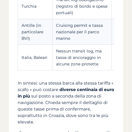
Variabil
Turchia
(registro di bordo e spese
norma a
portuali)
Antille (in
Cruising permit e tassa
Pochi do
particolare
nazionale per il parco
giorno
BVI)
marino
Nessun transit log, ma
Secondo
Italia, Baleari
tasse di ancoraggio in
pagare 
alcune zone protette
In sintesi: una stessa barca alla stessa tariffa «
scafo » può costare
diverse centinaia di euro
in più
sul posto a seconda della zona di
navigazione. Chieda sempre il dettaglio di
queste tasse prima di confermare,
soprattutto in Croazia, dove sono tra le più
elevate.