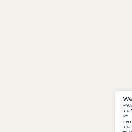
We
Wit
and/
We u
meas
audi
You 