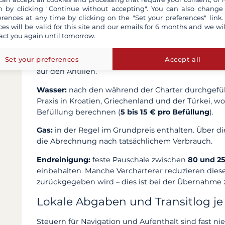
 by clicking "Continue without accepting". You can also change
zu erlassen: Sie wird im Voraus gewählt, hebt die K
erences at any time by clicking on the "Set your preferences" link.
immer auf.
ces will be valid for this site and our emails for 6 months and we wil
act you again until tomorrow.
Treibstoff:
bei der Ankunft je nach verbleibendem 
bis 250 € pro Woche
bei überwiegend segelnder Fa
Set your preferences
Accept all
motort, steigt die Rechnung schnell: Sie kann 400
auf den Antillen.
Wasser:
nach den während der Charter durchgefü
Praxis in Kroatien, Griechenland und der Türkei, w
Befüllung berechnen (
5 bis 15 € pro Befüllung
).
Gas:
in der Regel im Grundpreis enthalten. Über di
die Abrechnung nach tatsächlichem Verbrauch.
Endreinigung:
feste Pauschale zwischen
80 und 2
einbehalten. Manche Vercharterer reduzieren diese
zurückgegeben wird – dies ist bei der Übernahme 
Lokale Abgaben und Transitlog j
Steuern für Navigation und Aufenthalt sind fast ni