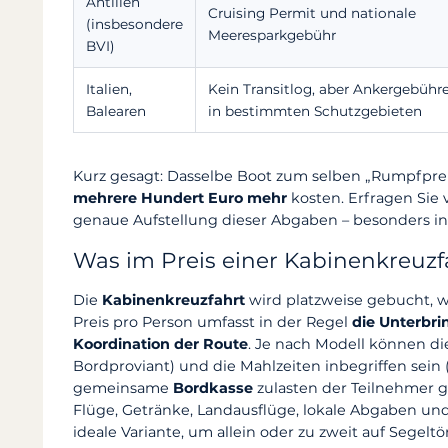
Antillen
Cruising Permit und nationale
(insbesondere
Meeresparkgebühr
BVI)
Italien,
Kein Transitlog, aber Ankergebühr
Balearen
in bestimmten Schutzgebieten
Kurz gesagt: Dasselbe Boot zum selben „Rumpfpreis
mehrere Hundert Euro mehr
kosten. Erfragen Sie 
genaue Aufstellung dieser Abgaben – besonders in 
Was im Preis einer Kabinenkreuzfa
Die
Kabinenkreuzfahrt
wird platzweise gebucht, 
Preis pro Person umfasst in der Regel
die Unterbri
Koordination der Route
. Je nach Modell können di
Bordproviant) und die Mahlzeiten inbegriffen sein 
gemeinsame
Bordkasse
zulasten der Teilnehmer g
Flüge, Getränke, Landausflüge, lokale Abgaben und 
ideale Variante, um allein oder zu zweit auf Segel