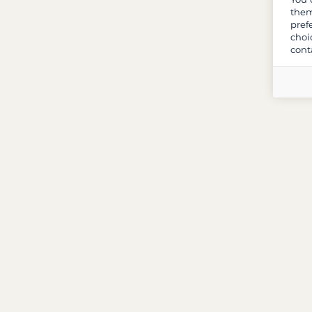
them
pref
choi
cont