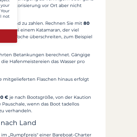
 your
artenautorisierung vor Ort aber nicht
 Your
l not
Füllstand zu zahlen. Rechnen Sie mit
80
hrt. Bei einem Katamaran, der viel
 € pro Woche überschreiten, zum Beispiel
hrten Betankungen berechnet. Gängige
o die Hafenmeistereien das Wasser pro
e mitgelieferten Flaschen hinaus erfolgt
50 €
je nach Bootsgröße, von der Kaution
 Pauschale, wenn das Boot tadellos
zu verhandeln.
e nach Land
e im „Rumpfpreis" einer Bareboat-Charter