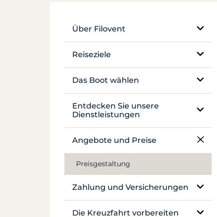
Über Filovent
Unser Unternehmen
Reiseziele
Was uns auszeichnet
Ägypten
Das Boot wählen
Frankreich
Einrumpf-Segelboot
Entdecken Sie unsere
Dienstleistungen
Griechenland
Katamaran
Charter ohne Skipper
Angebote und Preise
Kroatien
Traditionelles Boot
Charter mit Skipper
Preisgestaltung
Antillen
Motoryacht
Luxusyacht mit Besatzung
Zahlung und Versicherungen
Canal du Midi
Hausboot und Pénichette
Hausbootcharter
Seychellen
Versicherungen und Kautionen
Die Kreuzfahrt vorbereiten