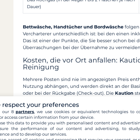
Dauer)
Bettwäsche, Handtücher und Bordwäsche
folgen 
Vercharterer unterschiedlich ist: bei den einen ink
Das ist einer der Punkte, die Sie besser schon bei
Überraschungen bei der Übernahme zu vermeiden
Kosten, die vor Ort anfallen: Kaut
Reinigung
Mehrere Posten sind nie im angezeigten Preis entha
Nutzung abhängen, und werden direkt an der Basis
oder bei der Rückgabe (Check-out). Die
Kaution
st
unser Kundenservice erhält.
 respect your preferences
Kaution:
bei der Ankunft hinterlegt, in der Regel 
h our 8
partners
, we use cookies or equivalent technologies to co
or access certain information from your device.
mit etwa
1.500 bis 3.000 €
für ein Einrumpfboot 
se this data to provide you with personalised content and advertisin
je nach Größe und Modell (bis zu 8.000 € bei den 
ure the performance of our content and advertising, to stud
Rückgabe vollständig erstattet, sofern keine Schäd
ence and to develop our services.
(Selbstbeteiligungsversicherung) ermöglicht es, d
can accept all cookies and processing that require your consent, or r