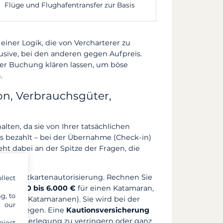
Flüge und Flughafentransfer zur Basis
einer Logik, die von Vercharterer zu
lusive, bei den anderen gegen Aufpreis.
 der Buchung klären lassen, um böse
.
ion, Verbrauchsgüter,
lten, da sie von Ihrer tatsächlichen
 bezahlt – bei der Übernahme (Check-in)
eht dabei an der Spitze der Fragen, die
per Kreditkartenautorisierung. Rechnen Sie
llect
und
3.000 bis 6.000 €
für einen Katamaran,
g, to
größten Katamaranen). Sie wird bei der
y our
en vorliegen. Eine
Kautionsversicherung
iese Hinterlegung zu verringern oder ganz
eject