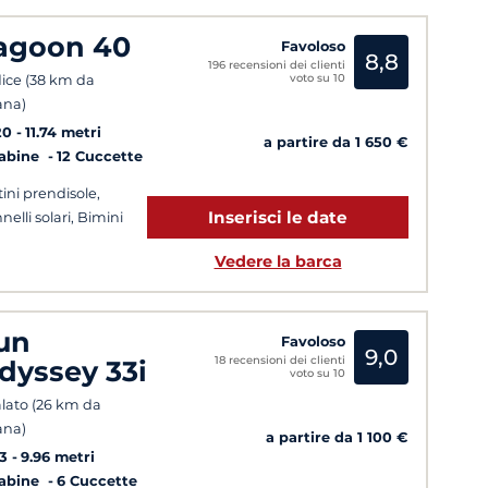
agoon 40
Favoloso
8,8
196 recensioni dei clienti
voto su 10
ice (38 km da
ana)
20
11.74 metri
a partire da 1 650 €
Cabine
12 Cuccette
tini prendisole,
Inserisci le date
nelli solari, Bimini
Vedere la barca
un
Favoloso
9,0
18 recensioni dei clienti
dyssey 33i
voto su 10
lato (26 km da
ana)
a partire da 1 100 €
3
9.96 metri
Cabine
6 Cuccette