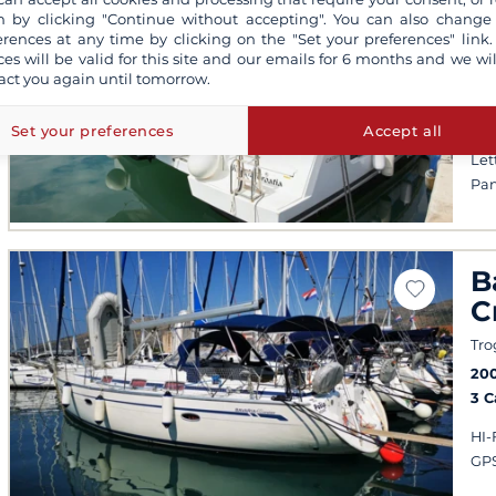
C
 by clicking "Continue without accepting". You can also change
erences at any time by clicking on the "Set your preferences" link.
Spa
ces will be valid for this site and our emails for 6 months and we wil
Ag
act you again until tomorrow.
20
4 
Set your preferences
Accept all
Let
Pan
B
C
Tro
20
3 
HI-
GPS