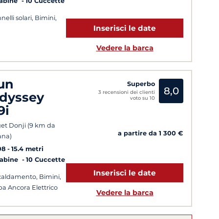
Cabine
10 Cuccette
nelli solari, Bimini,
Inserisci le date
Vedere la barca
un
Superbo
8,0
3 recensioni dei clienti
dyssey
voto su 10
9i
et Donji (9 km da
a partire da 1 300 €
ana)
08
15.4 metri
Cabine
10 Cuccette
Inserisci le date
caldamento, Bimini,
pa Ancora Elettrico
Vedere la barca