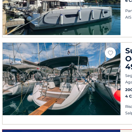
6 
Pan
AIS
S
O
4
Seg
Ag
20
4 
Ris
Sal