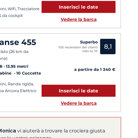
Inserisci le date
ini, Wifi, Tracciatore
 da cockpit
Vedere la barca
anse 455
Superbo
8,1
105 recensioni dei clienti
voto su 10
lato (26 km da
ana)
8
13.95 metri
a partire da 1 340 €
Cabine
10 Cuccette
ini, Randa rigida,
Inserisci le date
pa Ancora Elettrico
Vedere la barca
Monica
vi aiuterà a trovare la crociera giusta