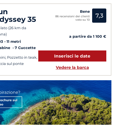
un
Bene
7,3
86 recensioni dei clienti
dyssey 35
voto su 10
lato (26 km da
ana)
a partire da 1 100 €
03
11 metri
Cabine
7 Cuccette
Inserisci le date
ini, Pozzetto in teak,
cia sul ponte
Vedere la barca