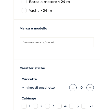
Barca a motore < 24 m
Yacht > 24 m
Marca e modello
Caratteristiche
Cuccette
-
+
Minimo di posti letto
0
Cabina/e
1
2
3
4
5
6 +