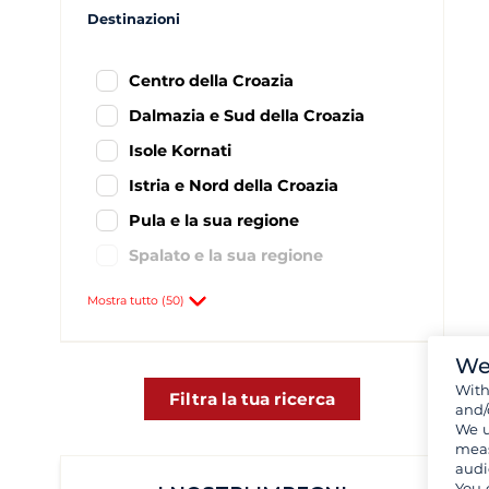
Destinazioni
Centro della Croazia
Dalmazia e Sud della Croazia
Isole Kornati
Istria e Nord della Croazia
Pula e la sua regione
Spalato e la sua regione
Abazzia
6
Mostra tutto (50)
Agana
59
Bascavoda
8
We
Wit
Biograd
437
Filtra la tua ricerca
and/
We u
Brazza
1
meas
Brbinj
1
audi
You 