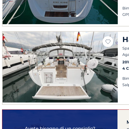
Bim
GPS
H
Spa
Ag
201
4 
Bim
Sal
Avete bisogno di un consiglio?