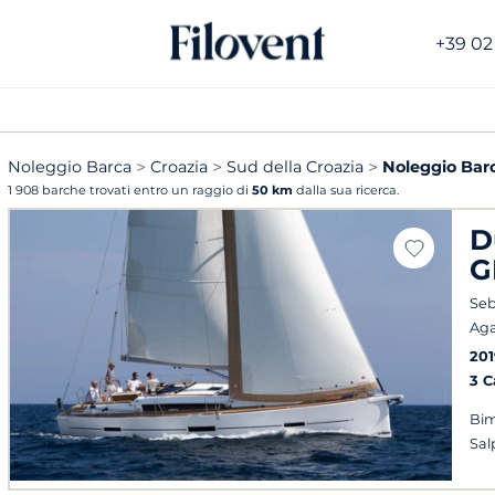
+39 02
Noleggio Barca
Croazia
Sud della Croazia
Noleggio Bar
1 908 barche trovati entro un raggio di
50 km
dalla sua ricerca.
D
G
Seb
Ag
201
3 
Bim
Sal