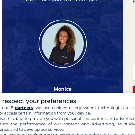
p
Monica
esperta delle tue crociere
 respect your preferences
h our 8
partners
, we use cookies or equivalent technologies to co
or access certain information from your device.
se this data to provide you with personalised content and advertisin
ure the performance of our content and advertising, to stud
B
ence and to develop our services.
can accept all cookies and processing that require your consent, or r