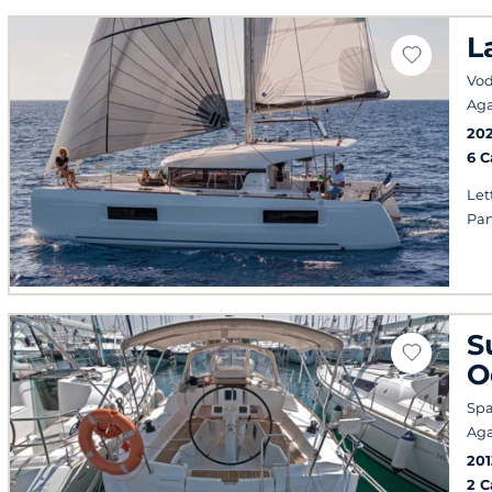
L
Vod
Ag
20
6 
Let
Pan
S
O
Spa
Ag
201
2 