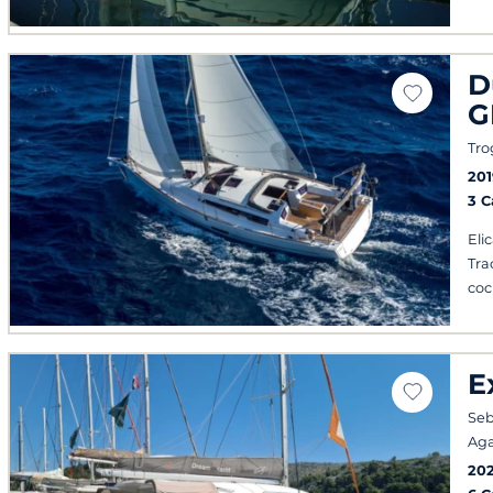
D
G
Tro
201
3 
Eli
Tra
coc
E
Seb
Ag
20