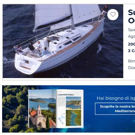
S
O
Spa
Ag
20
3 
Bim
Doc