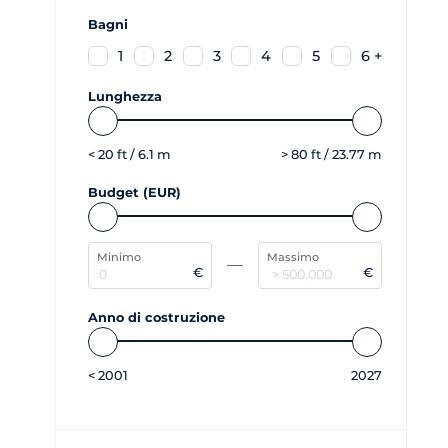
Bagni
1
2
3
4
5
6 +
Lunghezza
<
20
ft /
6.1
m
>
80
ft /
23.77
m
Budget (EUR)
Minimo
Massimo
€
€
Anno di costruzione
<
2001
2027