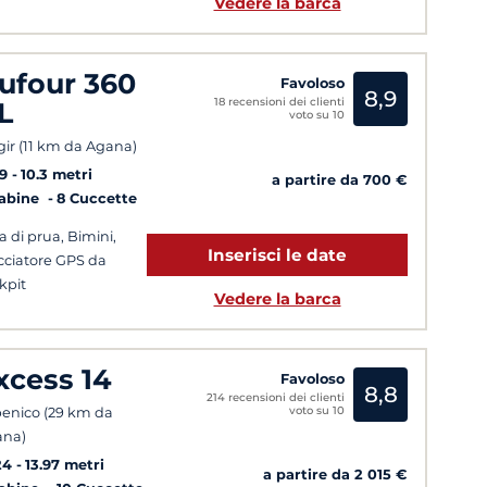
Vedere la barca
ufour 360
Favoloso
8,9
18 recensioni dei clienti
L
voto su 10
gir (11 km da Agana)
9
10.3 metri
a partire da 700 €
Cabine
8 Cuccette
ca di prua, Bimini,
Inserisci le date
cciatore GPS da
kpit
Vedere la barca
xcess 14
Favoloso
8,8
214 recensioni dei clienti
voto su 10
enico (29 km da
ana)
24
13.97 metri
a partire da 2 015 €