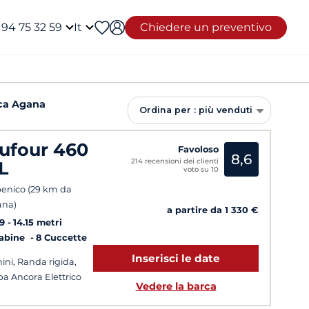
 94 75 32 59
It
Chiedere un preventivo
ca Agana
Ordina per : più venduti
ufour 460
Favoloso
8,6
214 recensioni dei clienti
L
voto su 10
enico (29 km da
ana)
a partire da 1 330 €
9
14.15 metri
Cabine
8 Cuccette
Inserisci le date
ini, Randa rigida,
pa Ancora Elettrico
Vedere la barca