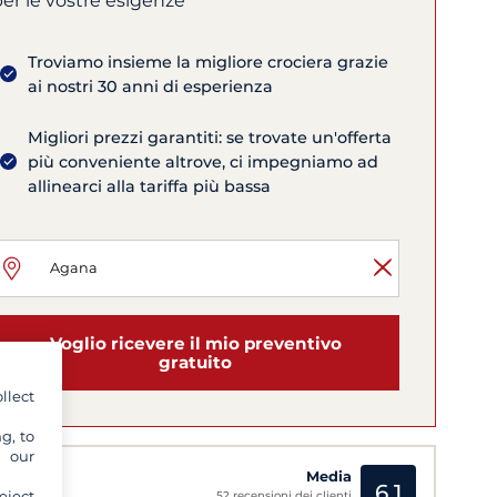
er le vostre esigenze
Troviamo insieme la migliore crociera grazie
ai nostri 30 anni di esperienza
Migliori prezzi garantiti: se trovate un'offerta
più conveniente altrove, ci impegniamo ad
allinearci alla tariffa più bassa
Voglio ricevere il mio preventivo
gratuito
llect
g, to
y our
ali
Media
6,1
eject
52 recensioni dei clienti