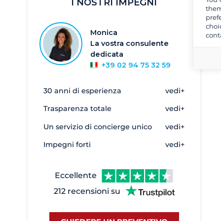
I NOSTRI IMPEGNI
Cherso
1
them
pref
Cittanova
1
choi
Monica
cont
Cuclizza
2
La vostra consulente
Drage
57
dedicata
+39 02 94 75 32 59
Dubrovnik
149
Funtana
1
30 anni di esperienza
vedi+
Isola di Krk
192
Trasparenza totale
vedi+
Kraljevica - Luka Porto Re
1
Un servizio di concierge unico
vedi+
L'isola di Solta
10
Impegni forti
vedi+
Luka Ploce
5
Lussino
10
Eccellente
Macarsca
10
212 recensioni su
Mali Losinj
10
Marina Lav
12