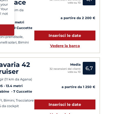
atspace
voto su 10
 your
 Your
lato (26 km da
l not
ana)
a partire da 2 200 €
22
12.33 metri
Cabine
9 Cuccette
Inserisci le date
tini prendisole,
nelli solari, Bimini
Vedere la barca
avaria 42
Media
6,7
32 recensioni dei clienti
ruiser
voto su 10
gir (11 km da Agana)
05
13.4 metri
a partire da 1 250 €
Cabine
7 Cuccette
FI, Bimini, Tracciatore
Inserisci le date
 da cockpit